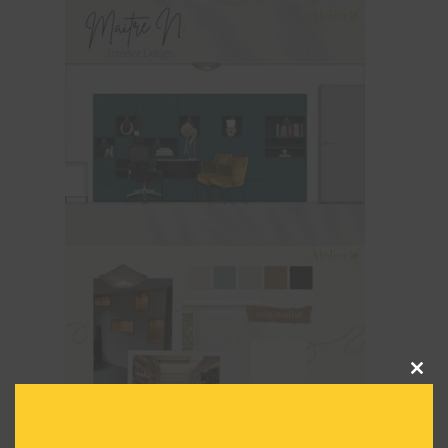
Clos
this
modu