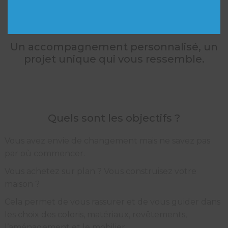
(PARTICULIERS)
Un accompagnement personnalisé, un
projet unique qui vous ressemble.
Quels sont les objectifs ?
Vous avez envie de changement mais ne savez pas
par où commencer.
Vous achetez sur plan ? Vous construisez votre
maison ?
Cela permet de vous rassurer et de vous guider dans
les choix des coloris, matériaux, revêtements,
l’aménagement et le mobilier.