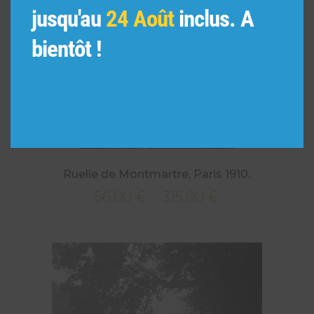
jusqu'au
24 Août
inclus. A
bientôt !
Ruelle de Montmartre, Paris 1910.
56,00
€
315,00
€
Plage
–
de
prix :
56,00 €
à
315,00 €