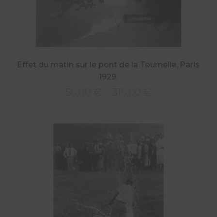
Effet du matin sur le pont de la Tournelle, Paris
1929.
56,00
€
315,00
€
Plage
–
de
prix :
56,00 €
à
315,00 €