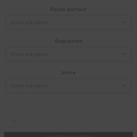
Passe partout
Baguettes
Verre
quantité
de
A
la