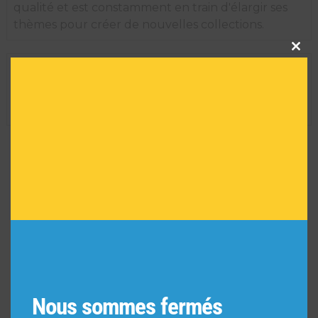
qualité et est constamment en train d'élargir ses
thèmes pour créer de nouvelles collections.
Clos
this
modu
INFORMATIONS TECHNIQUES
Dimension de l'oeuvre encadrée :
29 H X 35 L
Réf :
6913
VOUS POURRIEZ AIMER
AUSSI
Nous sommes fermés