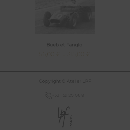
Bueb et Fangio.
56,00
€
315,00
€
Plage
–
de
prix :
56,00 €
Copyright © Atelier LPF
à
315,00 €
+33 1 59 20 06 81