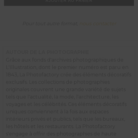
AJOUTER AU PANIER
manière
dont
Ray
"Sugar"
Pour tout autre format,
nous contacter
Robinson
se
couvre,
on
devine
AUTOUR DE LA PHOTOGRAPHIE
toute
Grâce aux fonds d'archives photographiques de
l'apreté
L'Illustration, dont le premier numéro est paru en
du
championnat
1843, La Photofactory crée des éléments décoratifs
du
exclusifs. Les collections de photographies
monde,
originales couvrent une grande variété de sujets
Chicago
tels que l'actualité, la mode, l'architecture, les
1951.
voyages et les célébrités. Ces éléments décoratifs
uniques conviennent à la fois aux espaces
intérieurs privés et publics, tels que les bureaux,
les hôtels et les restaurants. La Photofactory
s'engage à offrir des photographies de haute