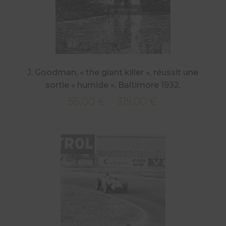
J. Goodman, « the giant killer », réussit une
sortie « humide », Baltimore 1932.
56,00
€
315,00
€
Plage
–
de
prix :
56,00 €
à
315,00 €