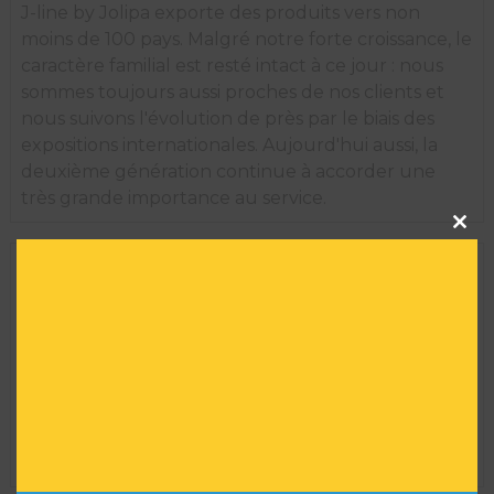
J-line by Jolipa exporte des produits vers non
moins de 100 pays. Malgré notre forte croissance, le
caractère familial est resté intact à ce jour : nous
sommes toujours aussi proches de nos clients et
nous suivons l'évolution de près par le biais des
expositions internationales. Aujourd'hui aussi, la
deuxième génération continue à accorder une
très grande importance au service.
Clos
this
modu
INFORMATIONS TECHNIQUES
Marque :
J-LINE
Taille :
31 H X 9,5 L X 9,5 l
Matière :
Roseau/Rotin/Bambu
Convient à un usage extérieur :
NON
Série limitée :
NON
Réf :
AR01283