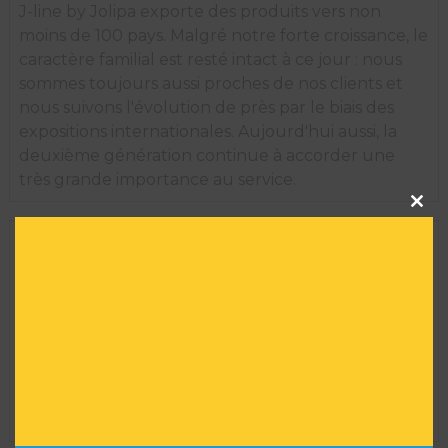
J-line by Jolipa exporte des produits vers non
moins de 100 pays. Malgré notre forte croissance, le
caractère familial est resté intact à ce jour : nous
sommes toujours aussi proches de nos clients et
nous suivons l'évolution de près par le biais des
expositions internationales. Aujourd'hui aussi, la
deuxième génération continue à accorder une
très grande importance au service.
Clos
this
modu
INFORMATIONS TECHNIQUES
Marque :
J-LINE
Taille :
70 H X 13 L X 4 l
Matière :
Plastique
Convient à un usage extérieur :
NON
Série limitée :
NON
Réf :
AR01114