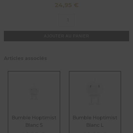
24,95
€
quantité
de
Bumble
Hoptimist
AJOUTER AU PANIER
Blanc
M
Articles associés
Bumble Hoptimist
Bumble Hoptimist
Blanc S
Blanc L