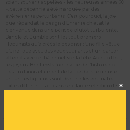
soient souvent appelées « les heureuses années 60
», cette décennie a été marquée par des
événements perturbants. C’est pourquoi, la joie
que répandait le design d’Ehrenreich était la
bienvenue dans une période plutôt turbulente.
Bimble et Bumble sont les tout premiers
Hoptimists qu’a créés le designer : Une fille vêtue
d’une robe avec des yeux souriants et un garçon
attentif avec un bâtonnet sur la tête. Aujourd’hui,
les joyeux Hoptimists font partie de l’histoire du
design danois et créent de la joie dans le monde
entier. Les figurines sont disponibles en quatre
Clos
tailles différentes et dans une large sélection de
this
couleurs qui répandent optimisme, bonne
modu
humeur et joie. Il existe un Hoptimist pour chaque
occasion et chaque personne.
INFORMATIONS TECHNIQUES