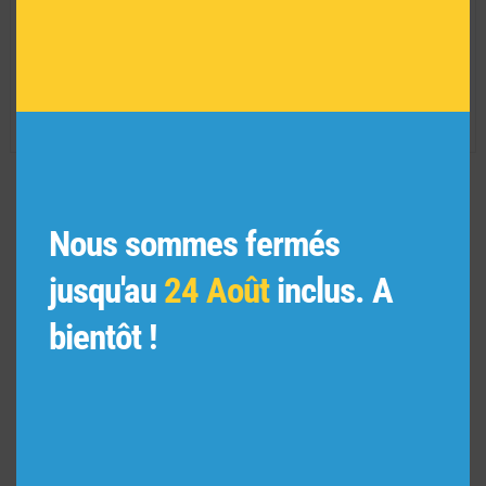
Matière :
ABS/Acier
Convient à un usage extérieur :
NON
Série limitée :
NON
Réf :
AR01897
VOUS POURRIEZ AIMER
Nous sommes fermés
AUSSI
jusqu'au
24 Août
inclus. A
bientôt !