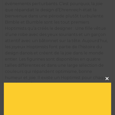
événements perturbants. C’est pourquoi, la joie
que répandait le design d’Ehrenreich était la
bienvenue dans une période plutôt turbulente.
Bimble et Bumble sont les tout premiers
Hoptimists qu’a créés le designer : Une fille vêtue
d’une robe avec des yeux souriants et un garçon
attentif avec un bâtonnet sur la tête. Aujourd’hui,
les joyeux Hoptimists font partie de l’histoire du
design danois et créent de la joie dans le monde
entier. Les figurines sont disponibles en quatre
tailles différentes et dans une large sélection de
couleurs qui répandent optimisme, bonne
Clos
humeur et joie. Il existe un Hoptimist pour chaque
this
occasion et chaque personne.
modu
INFORMATIONS TECHNIQUES
Marque :
HOPTIMIST
Taille :
15 H X 10 L X 10 l