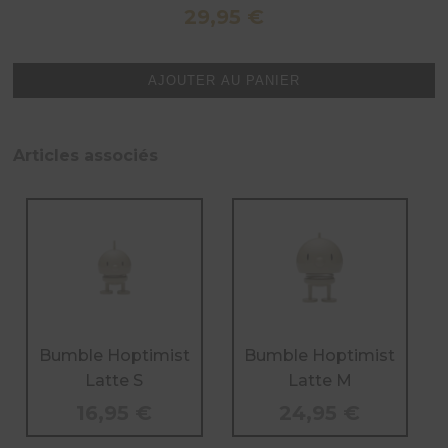
29,95
€
quantité
AJOUTER AU PANIER
de
Bumble
Hoptimist
Articles associés
Latte
L
Bumble Hoptimist
Bumble Hoptimist
Latte S
Latte M
16,95
€
24,95
€