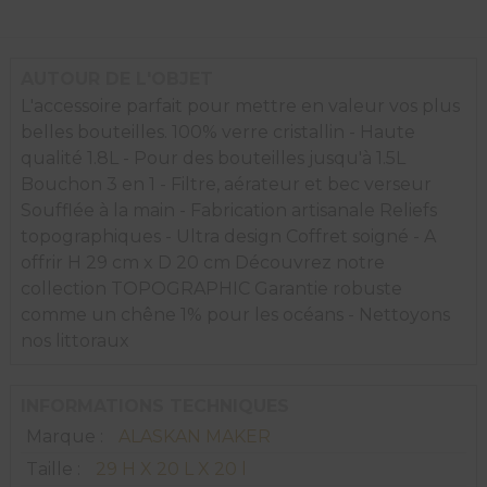
AUTOUR DE L'OBJET
L'accessoire parfait pour mettre en valeur vos plus
belles bouteilles. 100% verre cristallin - Haute
qualité 1.8L - Pour des bouteilles jusqu'à 1.5L
Bouchon 3 en 1 - Filtre, aérateur et bec verseur
Soufflée à la main - Fabrication artisanale Reliefs
topographiques - Ultra design Coffret soigné - A
offrir H 29 cm x D 20 cm Découvrez notre
collection TOPOGRAPHIC Garantie robuste
comme un chêne 1% pour les océans - Nettoyons
nos littoraux
INFORMATIONS TECHNIQUES
Marque :
ALASKAN MAKER
Taille :
29 H X 20 L X 20 l