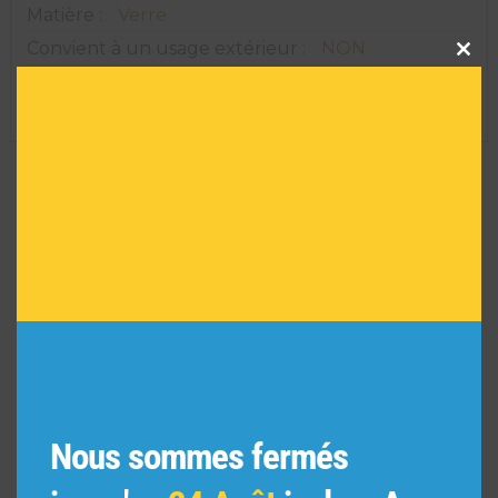
Matière :
Verre
Clos
Convient à un usage extérieur :
NON
this
modu
Série limitée :
NON
Réf :
AR01904
VOUS POURRIEZ AIMER
AUSSI
Nous sommes fermés