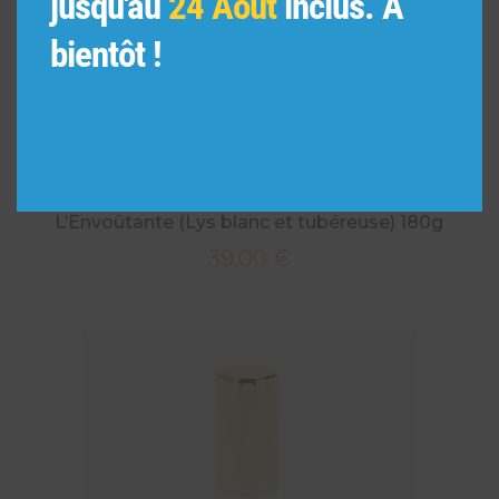
jusqu'au
24 Août
inclus. A
bientôt !
L’Envoûtante (Lys blanc et tubéreuse) 180g
39,00
€