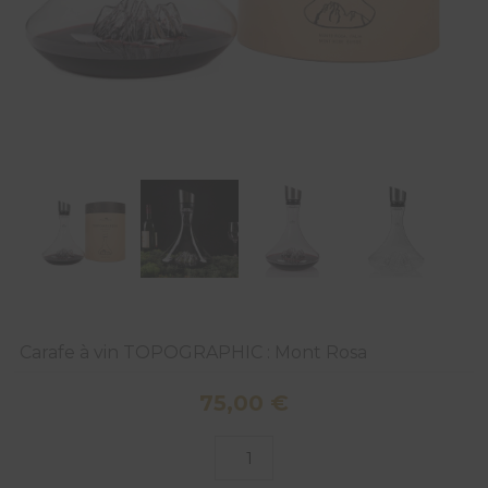
Carafe à vin TOPOGRAPHIC : Mont Rosa
75,00
€
quantité
de
Carafe