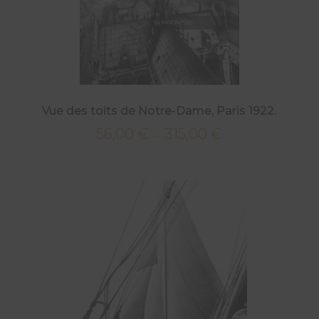
Vue des toits de Notre-Dame, Paris 1922.
56,00
€
315,00
€
Plage
–
de
prix :
56,00 €
à
315,00 €