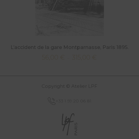
L’accident de la gare Montparnasse, Paris 1895.
56,00
€
315,00
€
Plage
–
de
prix :
56,00 €
Copyright © Atelier LPF
à
315,00 €
+33 1 59 20 06 81