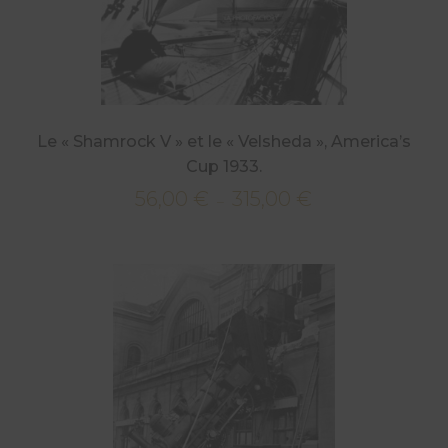
Le « Shamrock V » et le « Velsheda », America’s
Cup 1933.
56,00
€
315,00
€
Plage
–
de
prix :
56,00 €
à
315,00 €