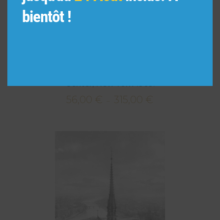
bientôt !
James Kovan, pendant la pause sur Rockefeller
Center, New York 1969.
56,00
€
315,00
€
Plage
–
de
prix :
56,00 €
à
315,00 €