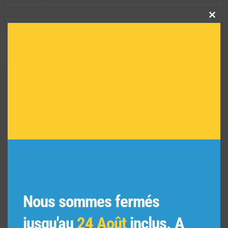
Clos
this
INFORMATIONS TECHNIQUES
modu
Dimension de l'oeuvre encadrée :
29 H X 35 L
Réf :
9195
VOUS POURRIEZ AIMER
AUSSI
Nous sommes fermés
jusqu'au
24 Août
inclus. A