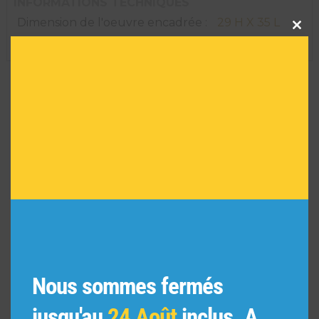
INFORMATIONS TECHNIQUES
Clos
Dimension de l'oeuvre encadrée :
29 H X 35 L
this
modu
Réf :
4995
VOUS POURRIEZ AIMER
AUSSI
Nous sommes fermés
jusqu'au
24 Août
inclus. A