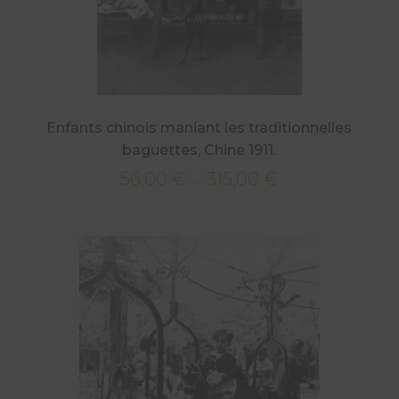
Enfants chinois maniant les traditionnelles
baguettes, Chine 1911.
56,00
€
315,00
€
Plage
–
de
prix :
56,00 €
à
315,00 €