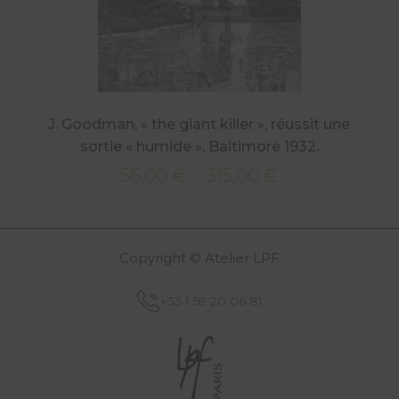
J. Goodman, « the giant killer », réussit une
sortie « humide », Baltimore 1932.
56,00
€
315,00
€
Plage
–
de
prix :
56,00 €
Copyright © Atelier LPF
à
315,00 €
+33 1 59 20 06 81