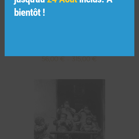
bientôt !
Porteuse d’eau du Harrar, Ethiopie.
56,00
€
315,00
€
Plage
–
de
prix :
56,00 €
à
315,00 €