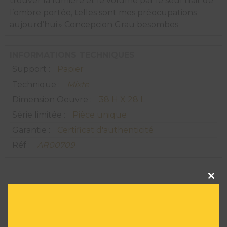
trouver la lumière et le volume par le seul trait de
l’ombre portée, telles sont mes préocupations
aujourd’hui » Concepcion Grau besombes
INFORMATIONS TECHNIQUES
Support :
Papier
Technique :
Mixte
Dimension Oeuvre :
38 H X 28 L
Série limitée :
Pièce unique
Garantie :
Certificat d'authenticité
Réf :
AR00709
Clos
this
modu
VOUS POURRIEZ AIMER
AUSSI