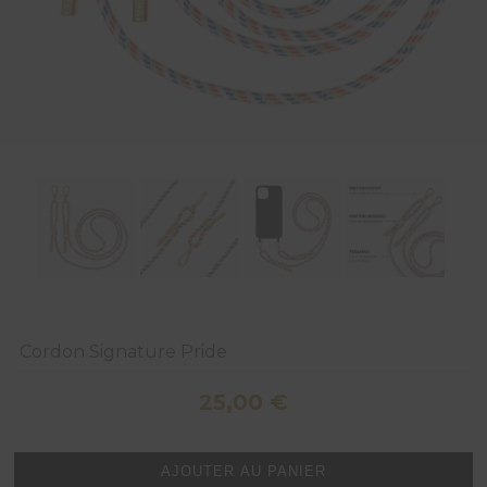
Cordon Signature Pride
25,00
€
quantité
AJOUTER AU PANIER