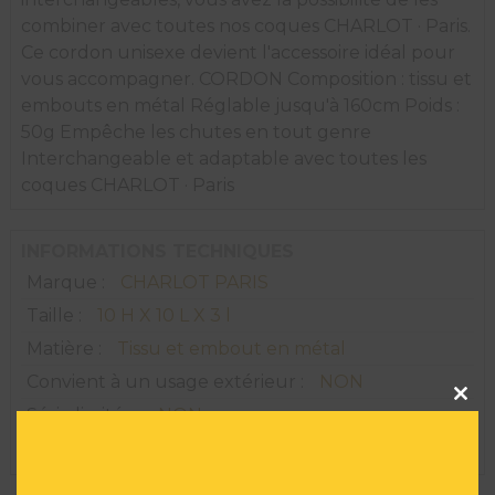
combiner avec toutes nos coques CHARLOT · Paris.
Ce cordon unisexe devient l'accessoire idéal pour
vous accompagner. CORDON Composition : tissu et
embouts en métal Réglable jusqu'à 160cm Poids :
50g Empêche les chutes en tout genre
Interchangeable et adaptable avec toutes les
coques CHARLOT · Paris
INFORMATIONS TECHNIQUES
Marque :
CHARLOT PARIS
Taille :
10 H X 10 L X 3 l
Matière :
Tissu et embout en métal
Convient à un usage extérieur :
NON
Clos
this
Série limitée :
NON
modu
Réf :
AR01795