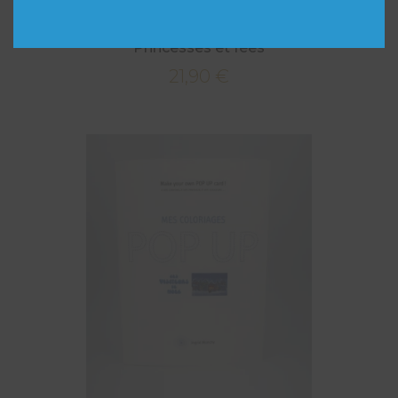
Princesses et fées
21,90
€