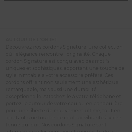
de
Cordon
Signature
Pride
AUTOUR DE L'OBJET
Découvrez nos cordons Signature, une collection
où l'élégance rencontre l'originalité. Chaque
cordon Signature est conçu avec des motifs
uniques et sophistiqués, apportant une touche de
style inimitable à votre accessoire préféré. Ces
cordons offrent non seulement une esthétique
remarquable, mais aussi une durabilité
exceptionnelle. Attachez-le à votre téléphone et
portez-le autour de votre cou ou en bandoulière
pour une liberté de mouvement ultime, tout en
ajoutant une touche de couleur vibrante à votre
tenue du jour. Nos cordons Signature sont
interchangeables, vous avez la possibilité de les