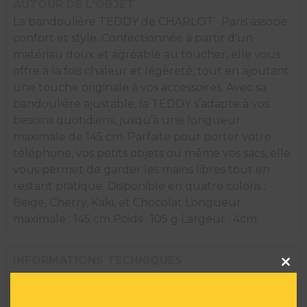
AUTOUR DE L'OBJET
La bandoulière TEDDY de CHARLOT · Paris associe
confort et style. Confectionnée à partir d'un
matériau doux et agréable au toucher, elle vous
offre à la fois chaleur et légèreté, tout en ajoutant
une touche originale à vos accessoires. Avec sa
bandoulière ajustable, la TEDDY s’adapte à vos
besoins quotidiens, jusqu’à une longueur
maximale de 145 cm. Parfaite pour porter votre
téléphone, vos petits objets ou même vos sacs, elle
vous permet de garder les mains libres tout en
restant pratique. Disponible en quatre coloris :
Beige, Cherry, Kaki, et Chocolat Longueur
maximale : 145 cm Poids : 105 g Largeur : 4cm
Clos
INFORMATIONS TECHNIQUES
this
Marque :
CHARLOT PARIS
modu
Taille :
10 H X 10 L X 3 l