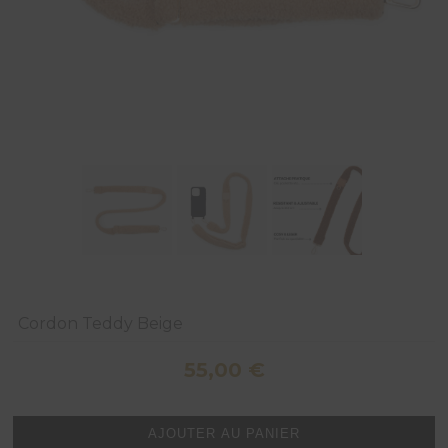
Cordon Teddy Beige
55,00
€
quantité
AJOUTER AU PANIER