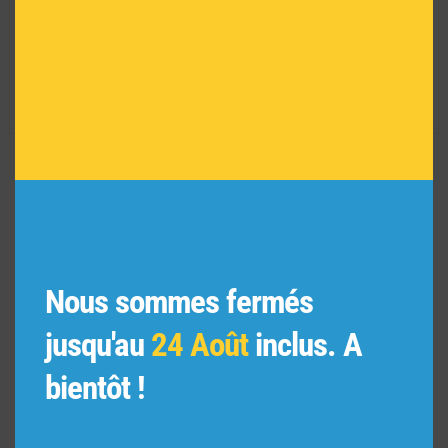
Matière :
Tissu et embout en métal
Convient à un usage extérieur :
NON
Série limitée :
NON
Réf :
AR01791
VOUS POURRIEZ AIMER
AUSSI
Nous sommes fermés
jusqu'au
24 Août
inclus. A
bientôt !