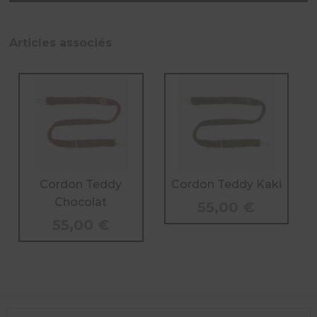
de
Cordon
Teddy
Articles associés
Beige
Cordon Teddy
Cordon Teddy Kaki
Chocolat
55,00
€
55,00
€