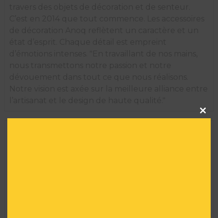
travers des objets de décoration et de senteur.
C’est en 2014 que tout commence. Les accessoires
de décoration Anoq reflètent un caractère et un
état d’esprit. Chaque détail est empreint
d’émotions intenses. "En travaillant de nos mains,
nous transmettons notre passion et notre
dévouement dans tout ce que nous réalisons.
Notre vision est axée sur la meilleure alliance entre
l’artisanat et le design de haute qualité."
Clos
this
modu
INFORMATIONS TECHNIQUES
Marque :
ANOQ
Taille :
20 H X 7 L X 7 l
Matière :
Céramique
Convient à un usage extérieur :
NON
Série limitée :
NON
Réf :
AR00786