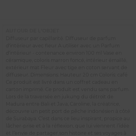
AUTOUR DE L'OBJET
Diffuseur par capillarité. Diffuseur de parfum
d'intérieur avec fleur A utiliser avec un Parfum
d'intérieur - contenance environ 100 ml Vase en
céramique, coloris marron foncé, intérieur émaillé,
extérieur mat Fleur avec tige en coton servant de
diffuseur. Dimensions: Hauteur 20 cm Coloris: café
Ce produit est livré dans un coffret cadeau en
carton imprimé. Ce produit est vendu sans parfum.
Lors de la traversée en jukung du détroit de
Madura entre Bali et Java, Caroline, la créatrice,
découvre un petit port de pêche indonésien à côté
de Surabaya. C’est dans ce lieu inspirant, propice au
lâcher-prise et à la réflexion, que lui viennent l’idée
et l’envie de partager son histoire et ses voyages à