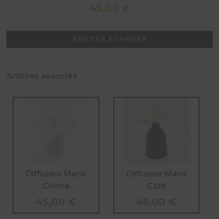
45,00
€
quantité
AJOUTER AU PANIER
de
Diffuseur
Mana
Articles associés
Choco
Diffuseur Mana
Diffuseur Mana
Crème
Café
45,00
€
45,00
€