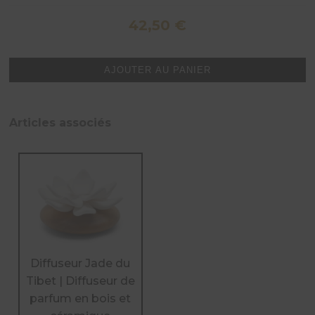
42,50
€
quantité
AJOUTER AU PANIER
de
Diffuseur
Star
Articles associés
de
Java
|
Diffuseur
de
parfum
en
bois
et
céramique
Diffuseur Jade du
Tibet | Diffuseur de
parfum en bois et