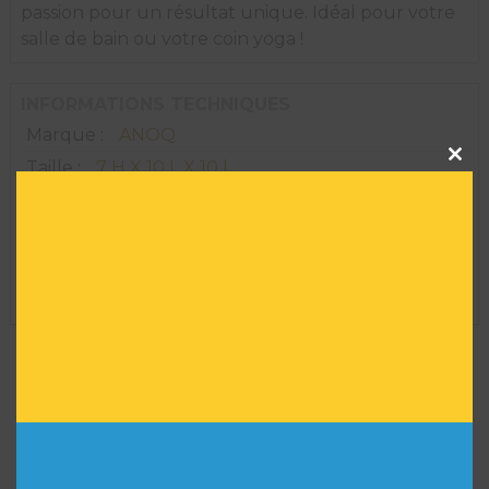
passion pour un résultat unique. Idéal pour votre
salle de bain ou votre coin yoga !
INFORMATIONS TECHNIQUES
Marque :
ANOQ
Clos
this
Taille :
7 H X 10 L X 10 l
modu
Matière :
Céramique/Bois
Convient à un usage extérieur :
NON
Série limitée :
NON
Réf :
AR00791
VOUS POURRIEZ AIMER
AUSSI