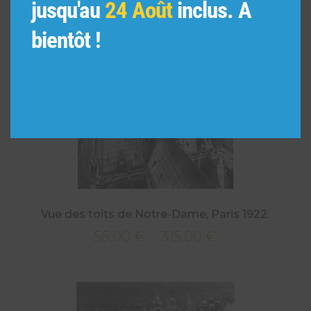
jusqu'au
24 Août
inclus. A
bientôt !
Vue des toits de Notre-Dame, Paris 1922.
56,00
€
315,00
€
Plage
–
de
prix :
56,00 €
à