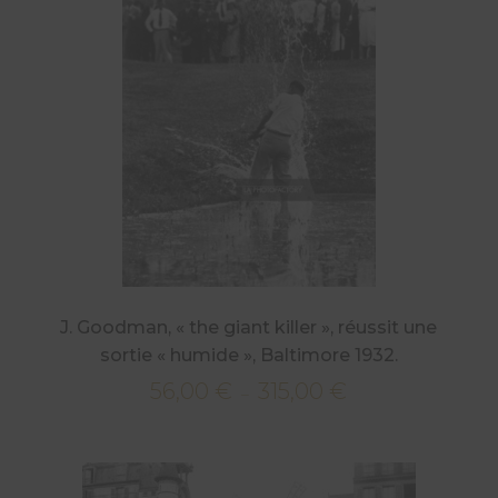
315,00 €
J. Goodman, « the giant killer », réussit une
sortie « humide », Baltimore 1932.
56,00
€
315,00
€
Plage
–
de
prix :
56,00 €