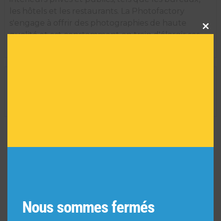
les hôtels et les restaurants. La Photofactory
s'engage à offrir des photographies de haute
Clos
this
qualité et est constamment en train d'élargir ses
modu
thèmes pour créer de nouvelles collections.
INFORMATIONS TECHNIQUES
Dimension de l'oeuvre encadrée :
35 H X 29 L
Réf :
3534
VOUS POURRIEZ AIMER
AUSSI
Nous sommes fermés