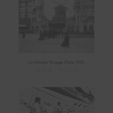
à
315,00 €
Le Moulin Rouge, Paris 1910.
56,00
€
315,00
€
Plage
–
de
prix :
56,00 €
à
315,00 €