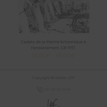
Cadets de la Marine britannique à
l’entraînement, GB 1971.
56,00
€
315,00
€
Plage
–
de
prix :
56,00 €
Copyright © Atelier LPF
à
315,00 €
+33 1 59 20 06 81