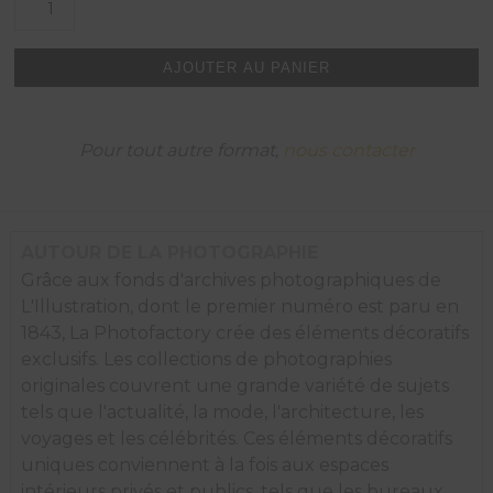
de
Emile
Allais
AJOUTER AU PANIER
à
l'entraînement,
Bernese-
Oberland.
Pour tout autre format,
nous contacter
AUTOUR DE LA PHOTOGRAPHIE
Grâce aux fonds d'archives photographiques de
L'Illustration, dont le premier numéro est paru en
1843, La Photofactory crée des éléments décoratifs
exclusifs. Les collections de photographies
originales couvrent une grande variété de sujets
tels que l'actualité, la mode, l'architecture, les
voyages et les célébrités. Ces éléments décoratifs
uniques conviennent à la fois aux espaces
intérieurs privés et publics, tels que les bureaux,