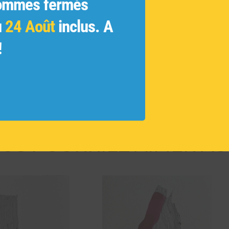
ommes fermés
Techni
u
24 Août
inclus. A
Dimens
Série li
!
Garanti
Réf :
A
US POURRIEZ AIMER AU