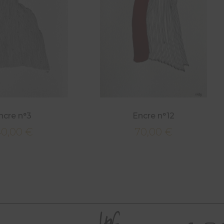
ncre n°3
Encre n°12
40,00
€
70,00
€