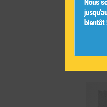
Nous s
jusqu'a
bientôt 
VO