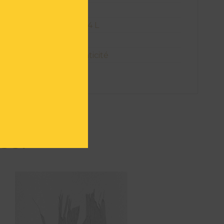
que :
Encre
ion Oeuvre :
32 H X 24 L
mitée :
Pièce unique
e :
Certificat d'authenticité
R01139
SSI