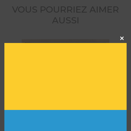
VOUS POURRIEZ AIMER
AUSSI
Clos
this
modu
Composition abstraite, recto verso
595,00
€