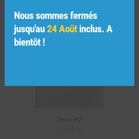
Nous sommes fermés
jusqu'au
24 Août
inclus. A
bientôt !
Encre n°2
140,00
€