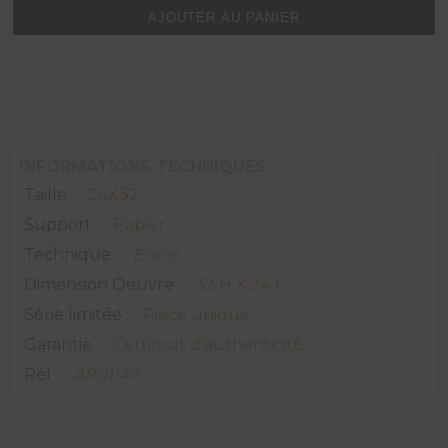
quantité
AJOUTER AU PANIER
de
Encre
n°9
INFORMATIONS TECHNIQUES
Taille :
24X32
Support :
Papier
Technique :
Encre
Dimension Oeuvre :
32 H X 24 L
Série limitée :
Pièce unique
Garantie :
Certificat d'authenticité
Réf :
AR01147