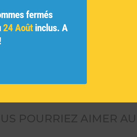
ratifs
ginales
ommes fermés
ue
 et les
u
24 Août
inclus. A
!
ivés et
 des
tamment
ouvelles
US POURRIEZ AIMER AU