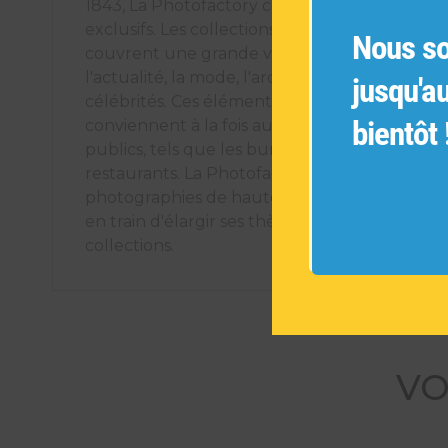
1843, La Photofactory crée des éléments déco
exclusifs. Les collections de photographies ori
Nous s
couvrent une grande variété de sujets tels q
l'actualité, la mode, l'architecture, les voyages
jusqu'a
célébrités. Ces éléments décoratifs uniques
bientôt 
conviennent à la fois aux espaces intérieurs pr
publics, tels que les bureaux, les hôtels et les
restaurants. La Photofactory s'engage à offrir
photographies de haute qualité et est cons
en train d'élargir ses thèmes pour créer de n
collections.
VO