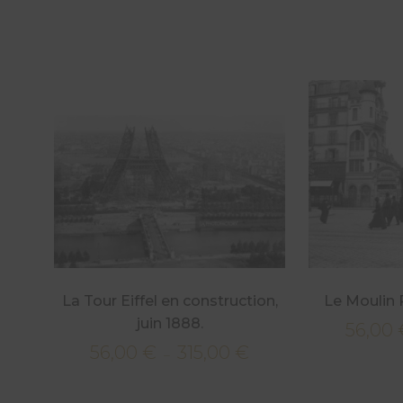
La Tour Eiffel en construction,
Le Moulin R
juin 1888.
56,00
56,00
€
315,00
€
Plage
–
de
prix :