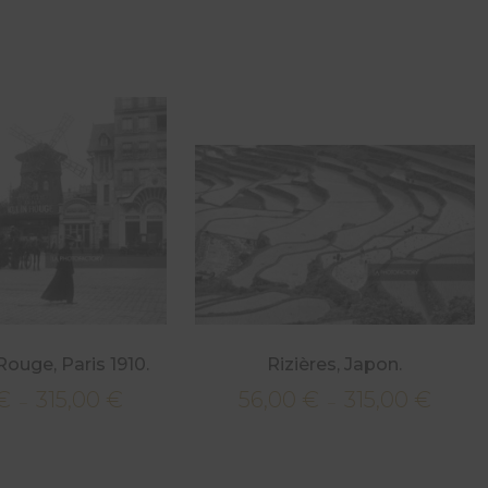
ouge, Paris 1910.
Rizières, Japon.
€
315,00
€
56,00
€
315,00
€
Plage
Plage
–
–
de
de
prix :
prix :
56,00 €
56,00 