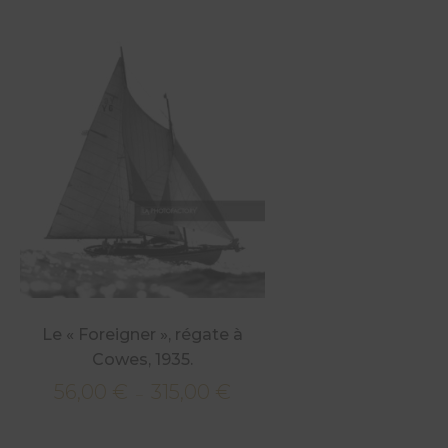
Le « Foreigner », régate à
Cowes, 1935.
56,00
€
315,00
€
Plage
–
de
€
prix :