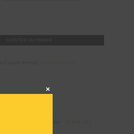
AJOUTER AU PANIER
out autre format,
nous contacter
Close
this
module
ATIONS TECHNIQUES
on de l'oeuvre encadrée :
35 H X 29 L
510