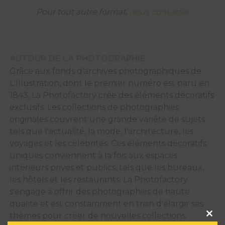
prix
Pour tout autre format,
nous contacter
de
l'A.C.F.
1954.
AUTOUR DE LA PHOTOGRAPHIE
Grâce aux fonds d'archives photographiques de
L'Illustration, dont le premier numéro est paru en
1843, La Photofactory crée des éléments décoratifs
exclusifs. Les collections de photographies
originales couvrent une grande variété de sujets
tels que l'actualité, la mode, l'architecture, les
voyages et les célébrités. Ces éléments décoratifs
uniques conviennent à la fois aux espaces
intérieurs privés et publics, tels que les bureaux,
les hôtels et les restaurants. La Photofactory
s'engage à offrir des photographies de haute
qualité et est constamment en train d'élargir ses
Clos
thèmes pour créer de nouvelles collections.
this