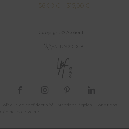
56,00
€
315,00
€
Plage
–
de
prix :
56,00 €
Copyright © Atelier LPF
à
315,00 €
+33 1 59 20 06 81
Politique de confidentialité
-
Mentions légales
-
Conditions
Générales de Vente