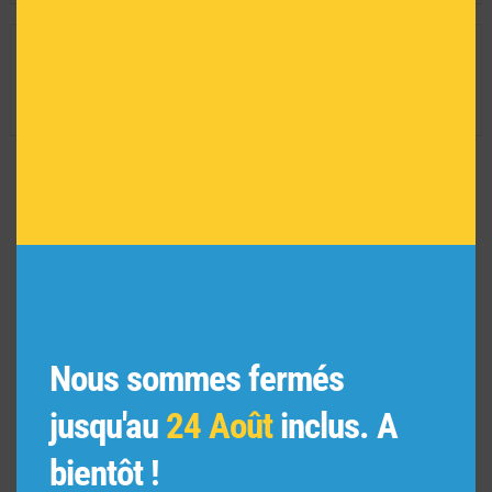
modu
INFORMATIONS TECHNIQUES
Dimension de l'oeuvre encadrée :
29 H X 35 L
Réf :
7670
VOUS POURRIEZ AIMER
AUSSI
Nous sommes fermés
jusqu'au
24 Août
inclus. A
bientôt !