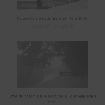
Notre-Dame sous la neige, Paris 1940.
56,00
€
315,00
€
Plage
–
de
prix :
56,00 €
à
315,00 €
Effet du matin sur le pont de la Tournelle, Paris
1929.