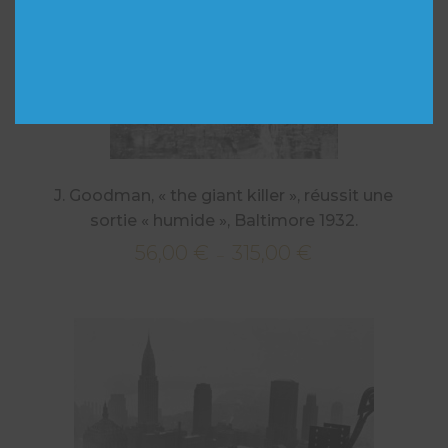
J. Goodman, « the giant killer », réussit une
sortie « humide », Baltimore 1932.
56,00
€
315,00
€
Plage
–
de
prix :
56,00 €
à
315,00 €