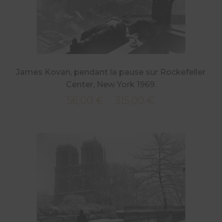
James Kovan, pendant la pause sur Rockefeller
Center, New York 1969.
56,00
€
315,00
€
Plage
–
de
prix :
56,00 €
à
315,00 €