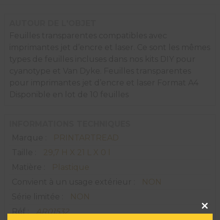
AUTOUR DE L'OBJET
Feuilles transparentes compatibles avec
imprimantes jet d’encre et laser. Ce sont les mêmes
types de feuilles incluses dans nos kits DIY pour
cyanotype et Van Dyke. Feuilles transparentes
pour imprimantes jet d’encre et laser Format A4
Disponible en lot de 10 feuilles
INFORMATIONS TECHNIQUES
Marque :
PRINTARTREAD
Taille :
29,7 H X 21 L X 0 l
Matière :
Plastique
Convient à un usage extérieur :
NON
Série limitée :
NON
Clos
this
Réf :
AR01532
modu