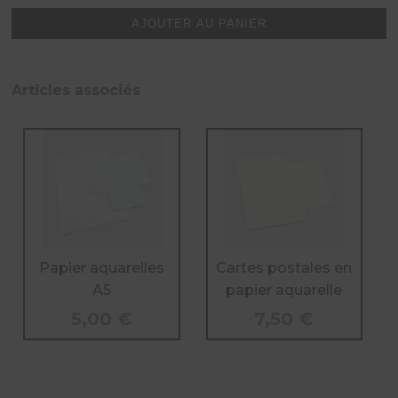
transparents
AJOUTER AU PANIER
A4
Articles associés
Papier aquarelles
Cartes postales en
A5
papier aquarelle
5,00
€
7,50
€