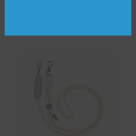
Chaîne Ava Dune
59,00
€