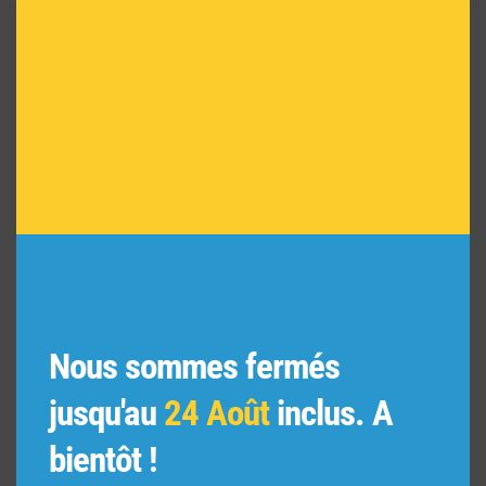
VOUS POURRIEZ AIMER
AUSSI
Nous sommes fermés
jusqu'au
24 Août
inclus. A
bientôt !