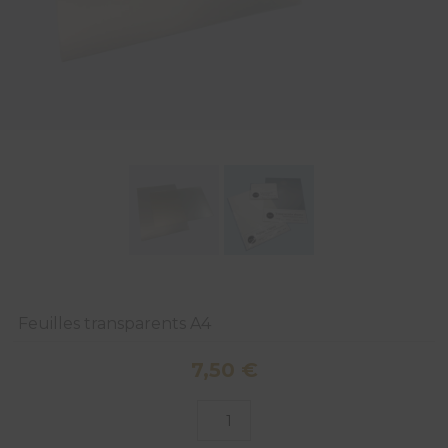
Feuilles transparents A4
7,50
€
quantité
de
Feuilles