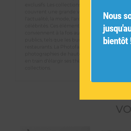
exclusifs. Les collections de photographies ori
couvrent une grande variété de sujets tels q
Nous s
l'actualité, la mode, l'architecture, les voyages
jusqu'a
célébrités. Ces éléments décoratifs uniques
conviennent à la fois aux espaces intérieurs pr
bientôt 
publics, tels que les bureaux, les hôtels et les
restaurants. La Photofactory s'engage à offrir
photographies de haute qualité et est cons
en train d'élargir ses thèmes pour créer de n
collections.
VO