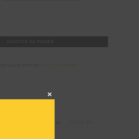
AJOUTER AU PANIER
out autre format,
nous contacter
Close
this
module
ATIONS TECHNIQUES
on de l'oeuvre encadrée :
29 H X 35 L
41