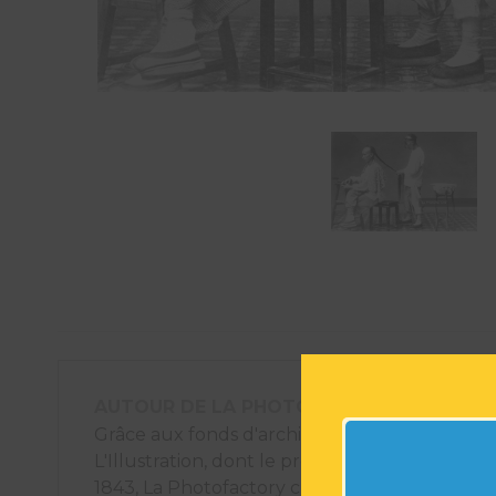
AUTOUR DE LA PHOTOGRAPHIE
Grâce aux fonds d'archives photographiques
L'Illustration, dont le premier numéro est pa
1843, La Photofactory crée des éléments déco