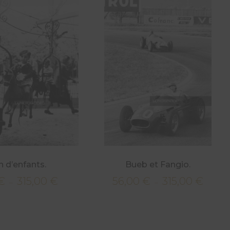
n d’enfants.
Bueb et Fangio.
€
315,00
€
56,00
€
315,00
€
Plage
Plage
–
–
de
de
prix :
prix :
56,00 €
56,00 