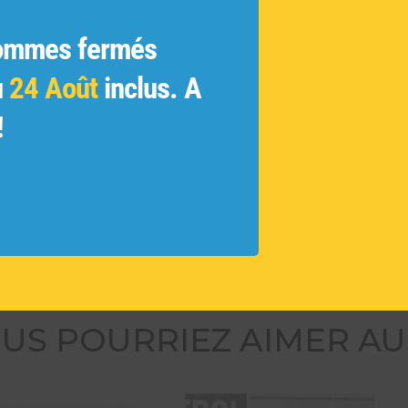
ginales
ue
ommes fermés
 et les
u
24 Août
inclus. A
ivés et
!
 des
tamment
ouvelles
US POURRIEZ AIMER AU