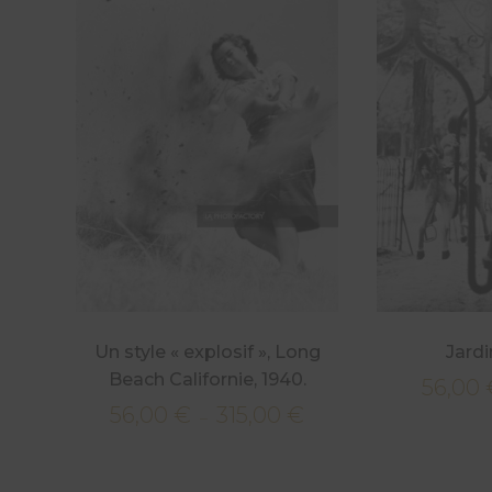
Un style « explosif », Long
Jardi
Beach Californie, 1940.
56,00
56,00
€
315,00
€
Plage
–
de
prix :