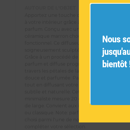
AUTOUR DE L'OBJET
Apportez une touche de raffinement et de b
à votre intérieur grâce à notre vase diffuseur
parfum. Conçu avec une base élégante en
Nous s
céramique marron chocolat, il est à la fois déc
fonctionnel. Ce diffuseur utilise une fleur en 
jusqu'a
soigneusement sculptée, reliée à une tige en
Grâce à un procédé de capillarité, la tige s'im
bientôt 
parfum et diffuse progressivement les fragra
travers les pétales de la fleur, créant une am
douce et parfumée. Parfait pour sublimer un
tout en diffusant votre senteur préférée de
subtile et naturelle. Cette décoration au styl
minimaliste mesure 20 cm de haut et enviro
de large. Convient aux intérieurs de style m
ou classique. Note: parfum non fourni. Vous
choisi parmi l'une de nos 8 fragrances pour
compléter votre sélection.