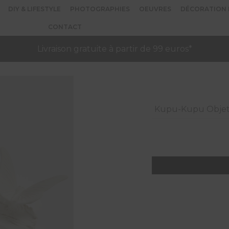
DIY & LIFESTYLE
PHOTOGRAPHIES
OEUVRES
DÉCORATION 
CONTACT
Livraison gratuite à partir de 99 euros*
Kupu-Kupu Objet 
quantité
de
Kupu-
Kupu
Objet
décoratif
en