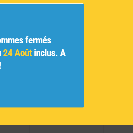
INFORM
ien-être
Marque
 de
Matière
Convien
ommes fermés
oratif et
Série li
Sola
u
24 Août
inclus. A
 coton.
Réf :
A
bibe du
!
nces à
biance
e pièce
 manière
e
n 18 cm
oderne
 pouvez