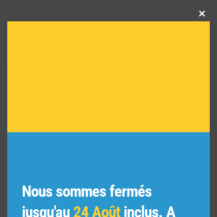
Clos
this
INFORMATIONS TECHNIQUES
modu
Dimension de l'oeuvre encadrée :
29 H X 35 L
Réf :
4791
VOUS POURRIEZ AIMER
AUSSI
Nous sommes fermés
jusqu'au
24 Août
inclus. A