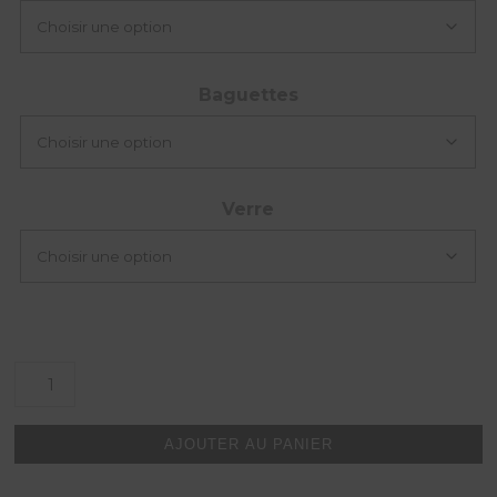
Baguettes
Verre
quantité
de
La
grosse
AJOUTER AU PANIER
horloge
de