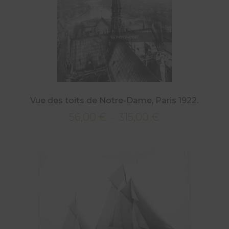
Vue des toits de Notre-Dame, Paris 1922.
56,00
€
315,00
€
Plage
–
de
prix :
56,00 €
à
315,00 €