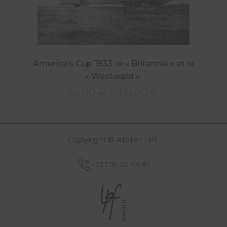
America’s Cup 1933: le « Britannia » et le
« Westward ».
56,00
€
315,00
€
Plage
–
de
prix :
56,00 €
Copyright © Atelier LPF
à
315,00 €
+33 1 59 20 06 81