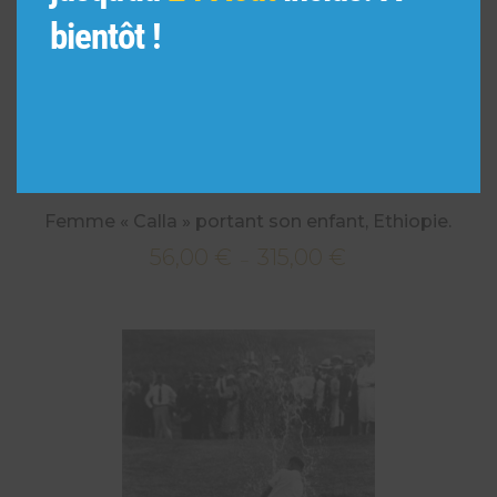
bientôt !
Femme « Calla » portant son enfant, Ethiopie.
56,00
€
315,00
€
Plage
–
de
prix :
56,00 €
à
315,00 €