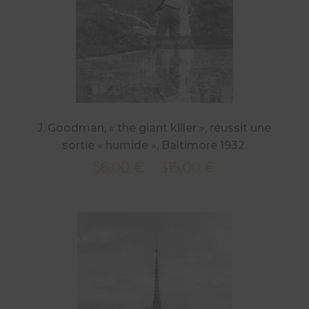
J. Goodman, « the giant killer », réussit une
sortie « humide », Baltimore 1932.
56,00
€
315,00
€
Plage
–
de
prix :
56,00 €
à
315,00 €