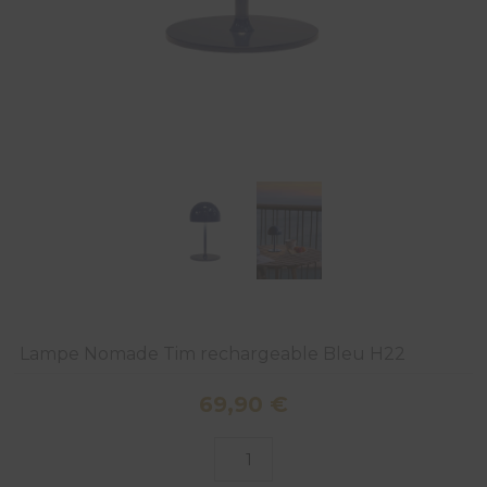
Lampe Nomade Tim rechargeable Bleu H22
69,90
€
quantité
de