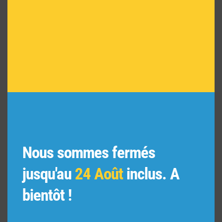
Nous sommes fermés
jusqu'au
24 Août
inclus. A
L’Épicurien (Feuille de tabac et néroli) 450g
59,00
€
bientôt !