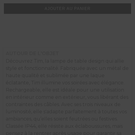
Lampe
Nomade
AJOUTER AU PANIER
Tim
rechargeable
Bleu
H22
AUTOUR DE L'OBJET
Découvrez Tim, la lampe de table design qui allie
style et fonctionnalité. Fabriquée avec un métal de
haute qualité et sublimée par une laque
éclatante, Tim illumine vos soirées avec élégance.
Rechargeable, elle est idéale pour une utilisation
en intérieur comme en extérieur, vous libérant des
contraintes des câbles. Avec ses trois niveaux de
luminosité, elle s'adapte parfaitement à toutes vos
ambiances, qu’elles soient feutrées ou festives.
Classée IP44, elle résiste aux éclaboussures, mais
pensez à la rentrer après usage pour garantir sa