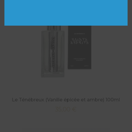
Le Ténébreux (Vanille épicée et ambre) 100ml
35,00
€