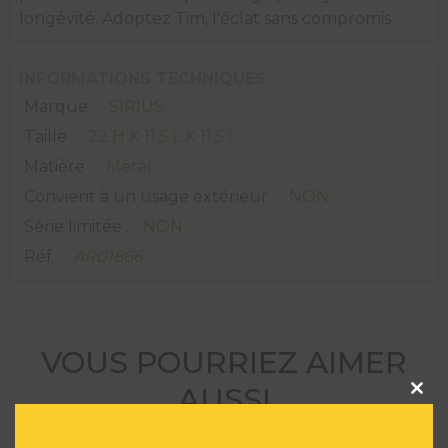
longévité. Adoptez Tim, l'éclat sans compromis.
INFORMATIONS TECHNIQUES
Marque :
SIRIUS
Taille :
22 H X 11,5 L X 11,5 l
Matière :
Métal
Convient à un usage extérieur :
NON
Série limitée :
NON
Réf :
AR01866
VOUS POURRIEZ AIMER
Clos
AUSSI
this
modu