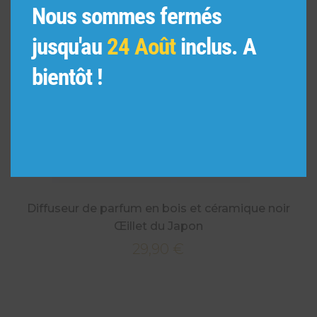
Nous sommes fermés
jusqu'au
24 Août
inclus. A
bientôt !
Diffuseur de parfum en bois et céramique noir
Œillet du Japon
29,90
€