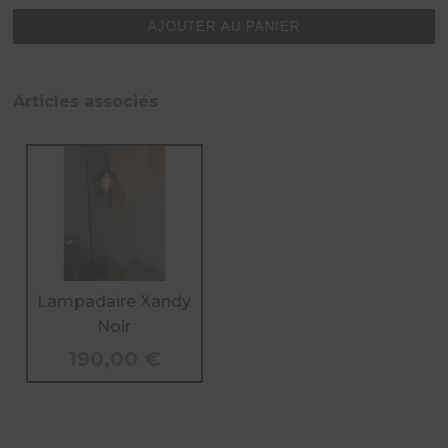
Xandy
AJOUTER AU PANIER
Noir
Articles associés
Lampadaire Xandy
Noir
190,00
€