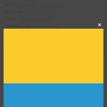
INFORMATIONS TECHNIQUES
Marque :
LUXURY LIVING
Taille :
50 H X 30 L X 20 l
Clos
Matière :
Aluminium/Verre
this
modu
Convient à un usage extérieur :
NON
Série limitée :
NON
Réf :
AR00576
VOUS POURRIEZ AIMER
AUSSI