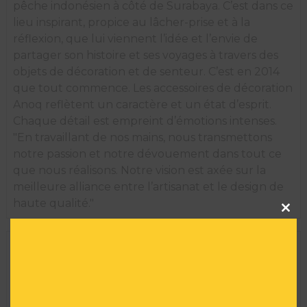
pêche indonésien à côté de Surabaya. C’est dans ce
lieu inspirant, propice au lâcher-prise et à la
réflexion, que lui viennent l’idée et l’envie de
partager son histoire et ses voyages à travers des
objets de décoration et de senteur. C’est en 2014
que tout commence. Les accessoires de décoration
Anoq reflètent un caractère et un état d’esprit.
Chaque détail est empreint d’émotions intenses.
"En travaillant de nos mains, nous transmettons
notre passion et notre dévouement dans tout ce
que nous réalisons. Notre vision est axée sur la
meilleure alliance entre l’artisanat et le design de
haute qualité."
Clos
this
modu
INFORMATIONS TECHNIQUES
Marque :
ANOQ
Taille :
10 H X 5 L X 5 l
Matière :
Verre