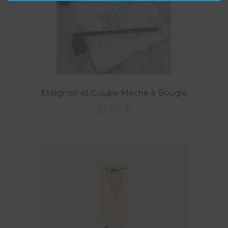
Eteignoir et Coupe Mèche à Bougie
32,00
€