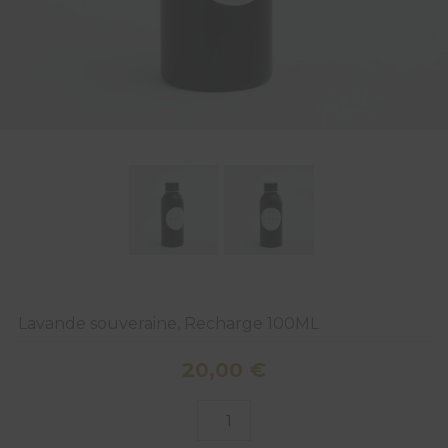
Lavande souveraine, Recharge 100ML
20,00
€
quantité
de
Lavande