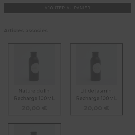
souveraine,
AJOUTER AU PANIER
Recharge
100ML
Articles associés
Nature du lin,
Lit de jasmin,
Recharge 100ML
Recharge 100ML
20,00
€
20,00
€