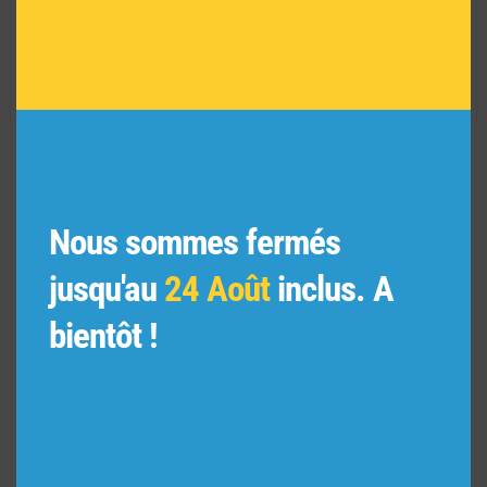
Convient à un usage extérieur :
NON
Série limitée :
NON
Réf :
AR01182
VOUS POURRIEZ AIMER
Nous sommes fermés
AUSSI
jusqu'au
24 Août
inclus. A
bientôt !