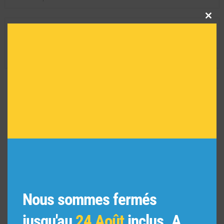
Clos
this
INFORMATIONS TECHNIQUES
modu
Dimension de l'oeuvre encadrée :
29 H X 35 L
Réf :
2072
VOUS POURRIEZ AIMER
AUSSI
Nous sommes fermés
jusqu'au
24 Août
inclus. A