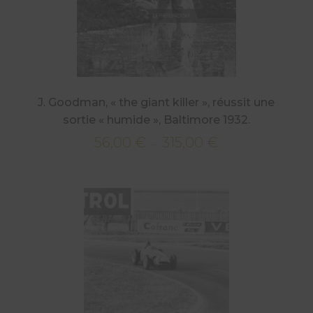
J. Goodman, « the giant killer », réussit une
sortie « humide », Baltimore 1932.
56,00
€
315,00
€
Plage
–
de
prix :
56,00 €
à
315,00 €