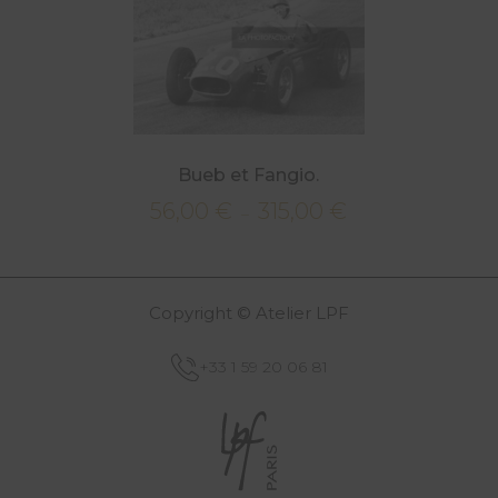
Bueb et Fangio.
56,00
€
315,00
€
Plage
–
de
prix :
56,00 €
Copyright © Atelier LPF
à
315,00 €
+33 1 59 20 06 81