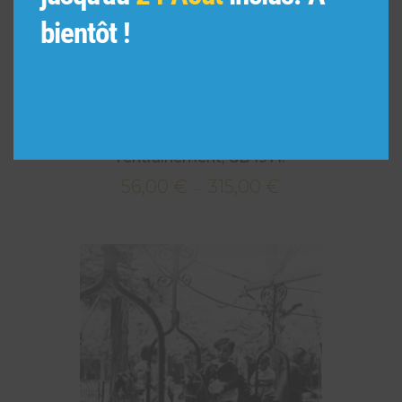
bientôt !
Cadets de la Marine britannique à
l’entraînement, GB 1971.
56,00
€
315,00
€
Plage
–
de
prix :
56,00 €
à
315,00 €