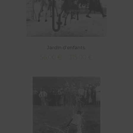
Jardin d’enfants.
56,00
€
315,00
€
Plage
–
de
prix :
56,00 €
à
315,00 €