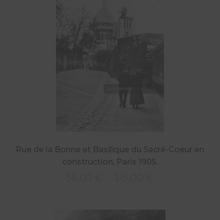
à
315,00 €
Rue de la Bonne et Basilique du Sacré-Coeur en
construction, Paris 1905.
56,00
€
315,00
€
Plage
–
de
prix :
56,00 €