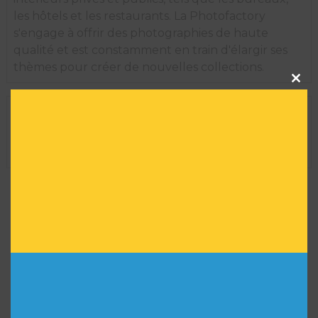
les hôtels et les restaurants. La Photofactory
s'engage à offrir des photographies de haute
qualité et est constamment en train d'élargir ses
thèmes pour créer de nouvelles collections.
Clos
this
modu
INFORMATIONS TECHNIQUES
Dimension de l'oeuvre encadrée :
35 H X 29 L
Réf :
1593
VOUS POURRIEZ AIMER
AUSSI