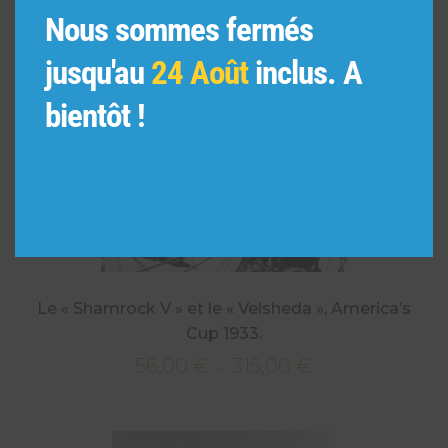
Nous sommes fermés
jusqu'au
24 Août
inclus. A
bientôt !
Le « Shamrock V » et le « Velsheda », America’s
Cup 1933.
56,00
€
315,00
€
Plage
–
de
prix :
56,00 €