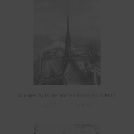
à
315,00 €
Vue des toits de Notre-Dame, Paris 1922.
56,00
€
315,00
€
Plage
–
de
prix :
56,00 €