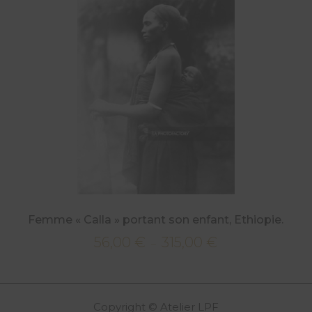
à
315,00 €
Femme « Calla » portant son enfant, Ethiopie.
56,00
€
315,00
€
Plage
–
de
prix :
56,00 €
Copyright © Atelier LPF
à