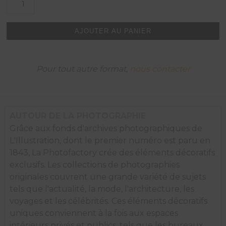
de
Le
"Flat
AJOUTER AU PANIER
Iron",
New
York
1925.
Pour tout autre format,
nous contacter
AUTOUR DE LA PHOTOGRAPHIE
Grâce aux fonds d'archives photographiques de
L'Illustration, dont le premier numéro est paru en
1843, La Photofactory crée des éléments décoratifs
exclusifs. Les collections de photographies
originales couvrent une grande variété de sujets
tels que l'actualité, la mode, l'architecture, les
voyages et les célébrités. Ces éléments décoratifs
uniques conviennent à la fois aux espaces
intérieurs privés et publics, tels que les bureaux,