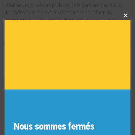
intérieurs privés et publics, tels que les bureaux,
les hôtels et les restaurants. La Photofactory
Clos
this
s'engage à offrir des photographies de haute
modu
qualité et est constamment en train d'élargir ses
thèmes pour créer de nouvelles collections.
INFORMATIONS TECHNIQUES
Dimension de l'oeuvre encadrée :
35 H X 29 L
Réf :
3265
VOUS POURRIEZ AIMER
AUSSI
Nous sommes fermés