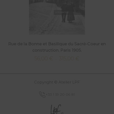
Rue de la Bonne et Basilique du Sacré-Coeur en
construction, Paris 1905.
56,00
€
315,00
€
Plage
–
de
prix :
56,00 €
Copyright © Atelier LPF
à
315,00 €
+33 1 59 20 06 81