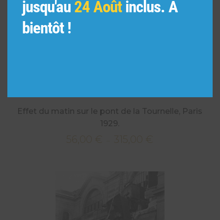
jusqu'au
24 Août
inclus. A
bientôt !
Effet du matin sur le pont de la Tournelle, Paris
1929.
56,00
€
315,00
€
Plage
–
de
prix :
56,00 €
à
315,00 €