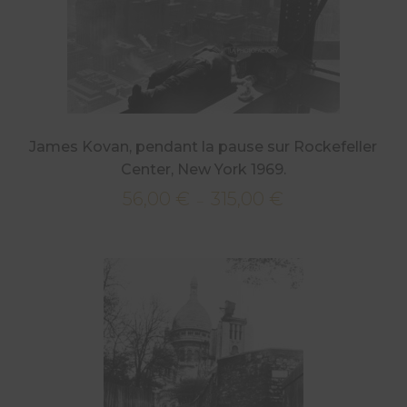
James Kovan, pendant la pause sur Rockefeller
Center, New York 1969.
56,00
€
315,00
€
Plage
–
de
prix :
56,00 €
à
315,00 €