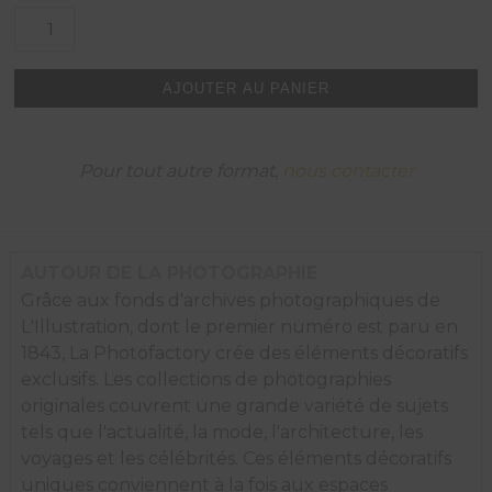
quantité
de
Le
jeu
AJOUTER AU PANIER
de
ballon
sur
la
Pour tout autre format,
nous contacter
patinoire
au
Mont
Revard,
1933.
AUTOUR DE LA PHOTOGRAPHIE
Grâce aux fonds d'archives photographiques de
L'Illustration, dont le premier numéro est paru en
1843, La Photofactory crée des éléments décoratifs
exclusifs. Les collections de photographies
originales couvrent une grande variété de sujets
tels que l'actualité, la mode, l'architecture, les
voyages et les célébrités. Ces éléments décoratifs
uniques conviennent à la fois aux espaces