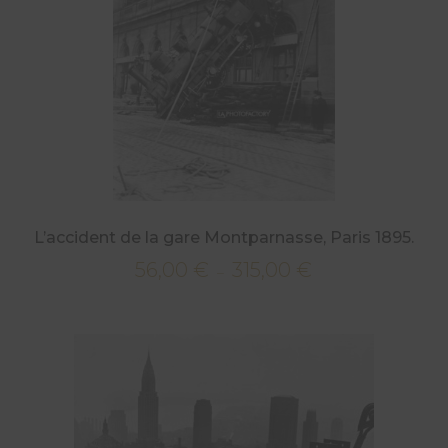
L’accident de la gare Montparnasse, Paris 1895.
56,00
€
315,00
€
Plage
–
de
prix :
56,00 €
à
315,00 €