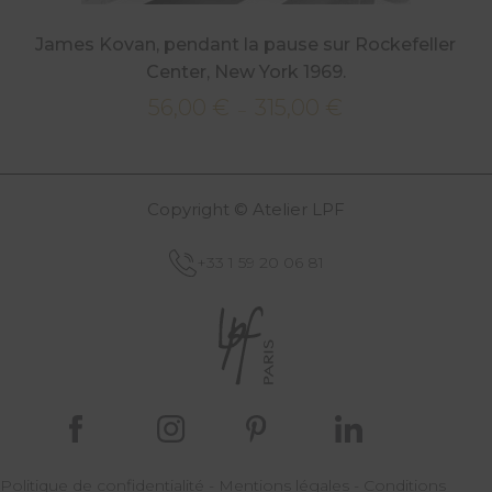
James Kovan, pendant la pause sur Rockefeller
Center, New York 1969.
56,00
€
315,00
€
Plage
–
de
prix :
56,00 €
Copyright © Atelier LPF
à
315,00 €
+33 1 59 20 06 81
Politique de confidentialité
-
Mentions légales
-
Conditions