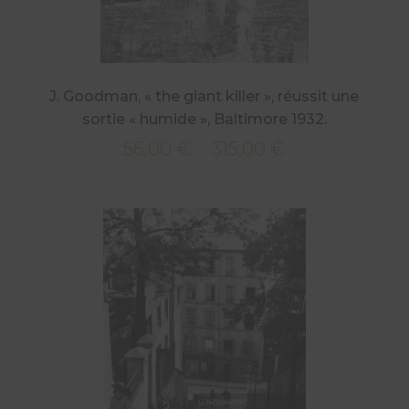
J. Goodman, « the giant killer », réussit une
sortie « humide », Baltimore 1932.
56,00
€
315,00
€
Plage
–
de
prix :
56,00 €
à
315,00 €