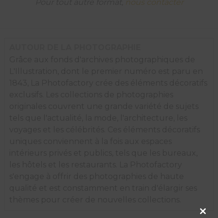
Pour tout autre format,
nous contacter
un
des
lacs
des
Rocheuses,
AUTOUR DE LA PHOTOGRAPHIE
Canada.
Grâce aux fonds d'archives photographiques de
L'Illustration, dont le premier numéro est paru en
1843, La Photofactory crée des éléments décoratifs
exclusifs. Les collections de photographies
originales couvrent une grande variété de sujets
tels que l'actualité, la mode, l'architecture, les
voyages et les célébrités. Ces éléments décoratifs
uniques conviennent à la fois aux espaces
intérieurs privés et publics, tels que les bureaux,
les hôtels et les restaurants. La Photofactory
s'engage à offrir des photographies de haute
qualité et est constamment en train d'élargir ses
thèmes pour créer de nouvelles collections.
Clos
this