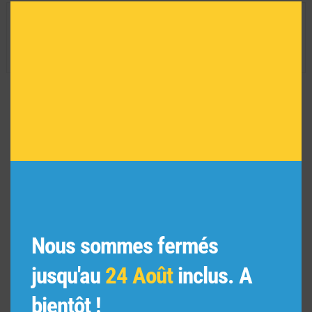
modu
INFORMATIONS TECHNIQUES
Dimension de l'oeuvre encadrée :
29 H X 35 L
Réf :
5103
VOUS POURRIEZ AIMER
AUSSI
Nous sommes fermés
jusqu'au
24 Août
inclus. A
bientôt !