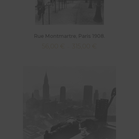
Rue Montmartre, Paris 1908.
56,00
€
315,00
€
Plage
–
de
prix :
56,00 €
à
315,00 €