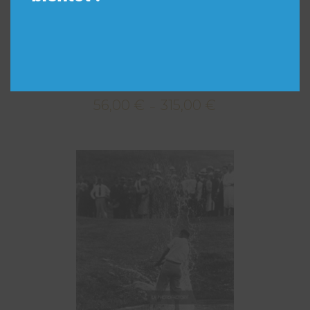
Le Moulin Rouge, Paris 1910.
56,00
€
315,00
€
Plage
–
de
prix :
56,00 €
à
315,00 €