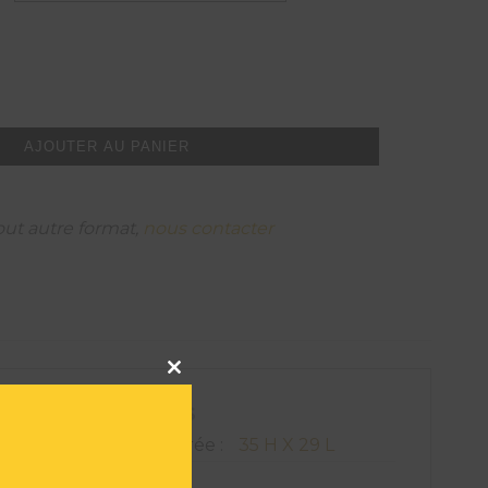
AJOUTER AU PANIER
out autre format,
nous contacter
Close
this
module
ATIONS TECHNIQUES
on de l'oeuvre encadrée :
35 H X 29 L
922