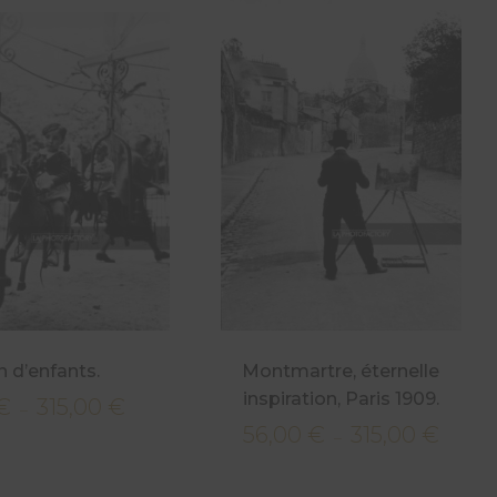
n d’enfants.
Montmartre, éternelle
inspiration, Paris 1909.
€
315,00
€
Plage
–
56,00
€
315,00
€
de
Plage
–
prix :
de
56,00 €
prix :