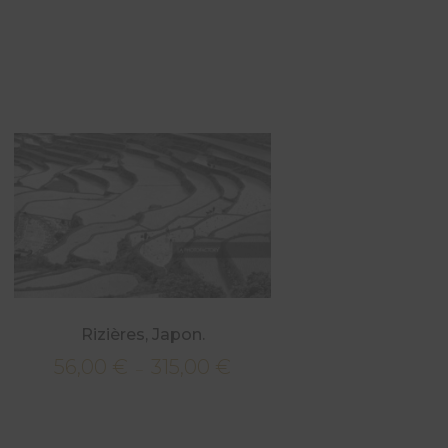
Rizières, Japon.
56,00
€
315,00
€
Plage
–
de
prix :
56,00 €