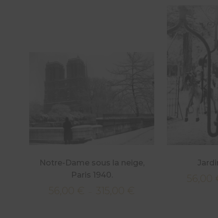
Notre-Dame sous la neige,
Jardi
Paris 1940.
56,00
56,00
€
315,00
€
Plage
–
de
prix :