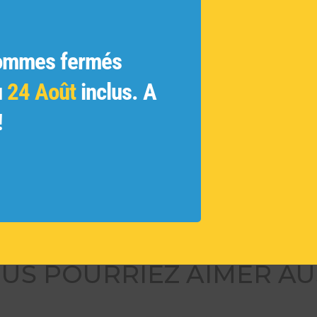
ratifs
ginales
ue
ommes fermés
 et les
u
24 Août
inclus. A
ivés et
!
 des
tamment
ouvelles
US POURRIEZ AIMER AU