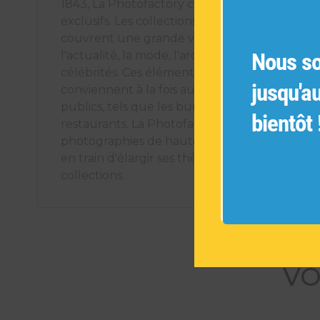
1843, La Photofactory crée des éléments déco
exclusifs. Les collections de photographies ori
couvrent une grande variété de sujets tels q
Nous s
l'actualité, la mode, l'architecture, les voyages
célébrités. Ces éléments décoratifs uniques
jusqu'a
conviennent à la fois aux espaces intérieurs pr
publics, tels que les bureaux, les hôtels et les
bientôt 
restaurants. La Photofactory s'engage à offrir
photographies de haute qualité et est cons
en train d'élargir ses thèmes pour créer de n
collections.
VO