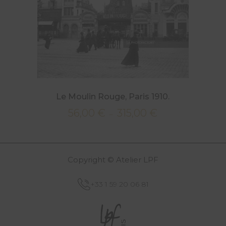
Le Moulin Rouge, Paris 1910.
56,00
€
315,00
€
Plage
–
de
prix :
56,00 €
Copyright © Atelier LPF
à
315,00 €
+33 1 59 20 06 81