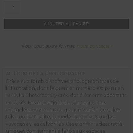
quantité
de
L'expression
la
AJOUTER AU PANIER
plus
parfaite
de
l'architecture
Pour tout autre format,
nous contacter
du
XVIe
siècle
au
Japon
AUTOUR DE LA PHOTOGRAPHIE
:
Grâce aux fonds d'archives photographiques de
le
L'Illustration, dont le premier numéro est paru en
château
de
1843, La Photofactory crée des éléments décoratifs
Himeji.
exclusifs. Les collections de photographies
originales couvrent une grande variété de sujets
tels que l'actualité, la mode, l'architecture, les
voyages et les célébrités. Ces éléments décoratifs
uniques conviennent à la fois aux espaces