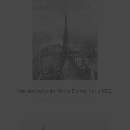
à
315,00 €
Vue des toits de Notre-Dame, Paris 1922.
56,00
€
315,00
€
Plage
–
de
prix :
56,00 €
à