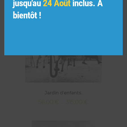
jusqu'au
24 Août
inclus. A
bientôt !
Jardin d’enfants.
56,00
€
315,00
€
Plage
–
de
prix :
56,00 €