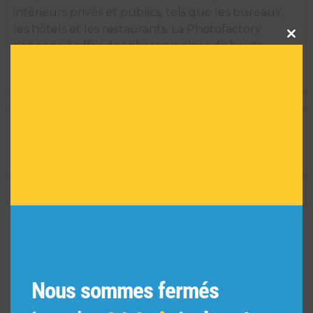
intérieurs privés et publics, tels que les bureaux,
les hôtels et les restaurants. La Photofactory
Clos
this
s'engage à offrir des photographies de haute
modu
qualité et est constamment en train d'élargir ses
thèmes pour créer de nouvelles collections.
INFORMATIONS TECHNIQUES
Dimension de l'oeuvre encadrée :
35 H X 29 L
Réf :
8300
VOUS POURRIEZ AIMER
AUSSI
Nous sommes fermés