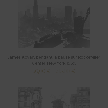
315,00 €
James Kovan, pendant la pause sur Rockefeller
Center, New York 1969.
56,00
€
315,00
€
Plage
–
de
prix :
56,00 €
à
315,00 €