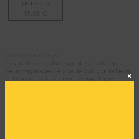
150 PIECES
17,95
€
AUTOUR DE L'OBJET
Il est si difficile de choisir parmi les nombreuses
fleurs magnifiques de la petite boutique de fleurs.
Clos
La fleuriste elle-même crée de magnifiques
this
modu
couronnes et peut arranger un bouquet
exactement comme vous le souhaitez. Ou bien,
vous pouvez simplement acheter un bouquet de
vos fleurs préférées. Que souhaitez-vous ? Le
puzzle contient de petites pièces et ne doit pas
être laissé à proximité des enfants de moins de trois
ans. Le puzzle mesure 15 x 21 cm. La boîte mesure
15 x 15 x 6 cm. Le jeu est fabriqué en papier C1S et