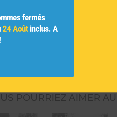
ginales
ue
ommes fermés
 et les
u
24 Août
inclus. A
ivés et
!
 des
tamment
ouvelles
US POURRIEZ AIMER AU