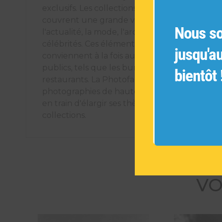
exclusifs. Les collections de photographies ori
couvrent une grande variété de sujets tels q
Nous s
l'actualité, la mode, l'architecture, les voyages
célébrités. Ces éléments décoratifs uniques
jusqu'a
conviennent à la fois aux espaces intérieurs pr
publics, tels que les bureaux, les hôtels et les
bientôt 
restaurants. La Photofactory s'engage à offrir
photographies de haute qualité et est cons
en train d'élargir ses thèmes pour créer de n
collections.
VO