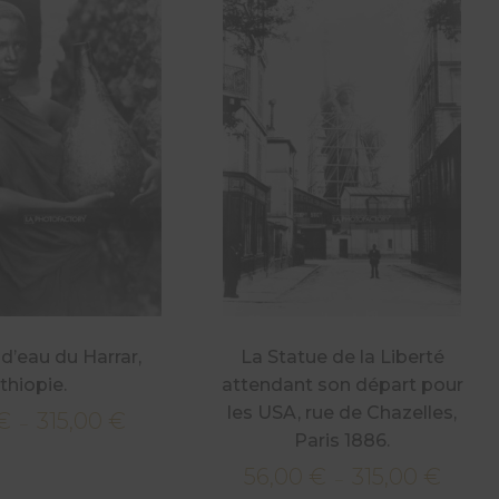
d’eau du Harrar,
La Statue de la Liberté
thiopie.
attendant son départ pour
les USA, rue de Chazelles,
€
315,00
€
Plage
–
Paris 1886.
de
56,00
€
315,00
€
prix :
Plage
–