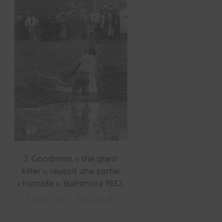
J. Goodman, « the giant
killer », réussit une sortie
« humide », Baltimore 1932.
56,00
€
315,00
€
Plage
–
de