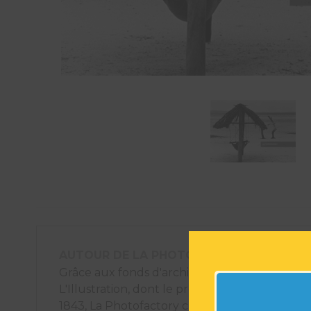
AUTOUR DE LA PHOTOGRAPHIE
Grâce aux fonds d'archives photographiques
L'Illustration, dont le premier numéro est pa
1843, La Photofactory crée des éléments déco