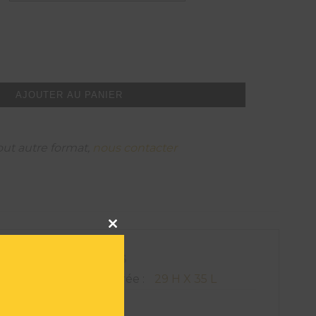
AJOUTER AU PANIER
out autre format,
nous contacter
Close
this
module
ATIONS TECHNIQUES
on de l'oeuvre encadrée :
29 H X 35 L
509