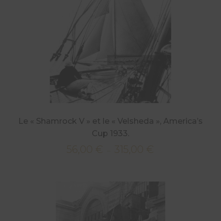
Le « Shamrock V » et le « Velsheda », America’s
Cup 1933.
56,00
€
315,00
€
Plage
–
de
prix :
56,00 €
à
315,00 €