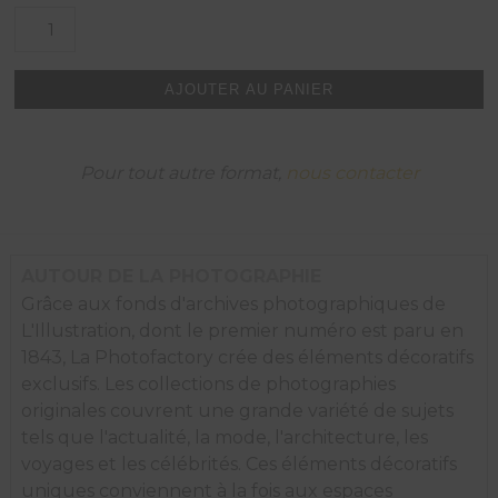
quantité
de
McGregor
allie
AJOUTER AU PANIER
la
rapidité
à
la
Pour tout autre format,
nous contacter
vigueur
et
à
la
souplesse,
AUTOUR DE LA PHOTOGRAPHIE
1951.
Grâce aux fonds d'archives photographiques de
L'Illustration, dont le premier numéro est paru en
1843, La Photofactory crée des éléments décoratifs
exclusifs. Les collections de photographies
originales couvrent une grande variété de sujets
tels que l'actualité, la mode, l'architecture, les
voyages et les célébrités. Ces éléments décoratifs
uniques conviennent à la fois aux espaces