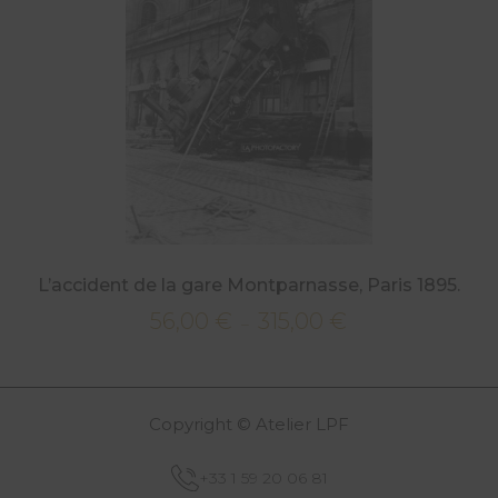
L’accident de la gare Montparnasse, Paris 1895.
56,00
€
315,00
€
Plage
–
de
prix :
56,00 €
Copyright © Atelier LPF
à
315,00 €
+33 1 59 20 06 81