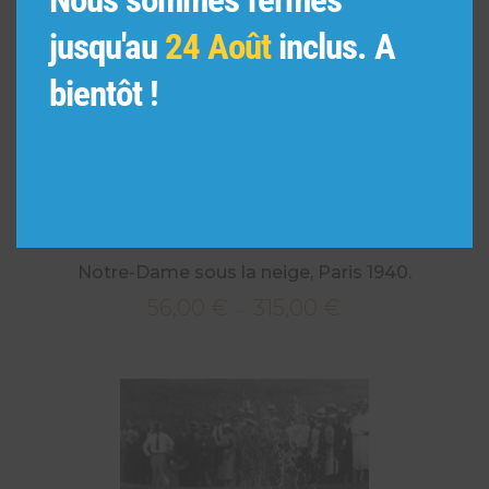
jusqu'au
24 Août
inclus. A
bientôt !
Notre-Dame sous la neige, Paris 1940.
56,00
€
315,00
€
Plage
–
de
prix :
56,00 €
à
315,00 €