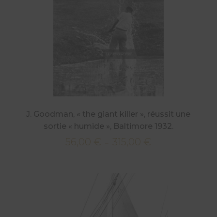
J. Goodman, « the giant killer », réussit une
sortie « humide », Baltimore 1932.
56,00
€
315,00
€
Plage
–
de
prix :
56,00 €
à
315,00 €