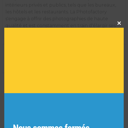
intérieurs privés et publics, tels que les bureaux,
les hôtels et les restaurants. La Photofactory
s'engage à offrir des photographies de haute
Clos
qualité et est constamment en train d'élargir ses
this
modu
thèmes pour créer de nouvelles collections.
INFORMATIONS TECHNIQUES
Dimension de l'oeuvre encadrée :
35 H X 29 L
Réf :
7827
VOUS POURRIEZ AIMER
AUSSI
Nous sommes fermés