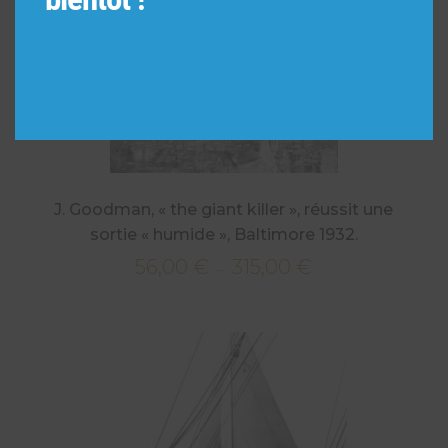
J. Goodman, « the giant killer », réussit une
sortie « humide », Baltimore 1932.
56,00
€
315,00
€
Plage
–
de
prix :
56,00 €
à
315,00 €