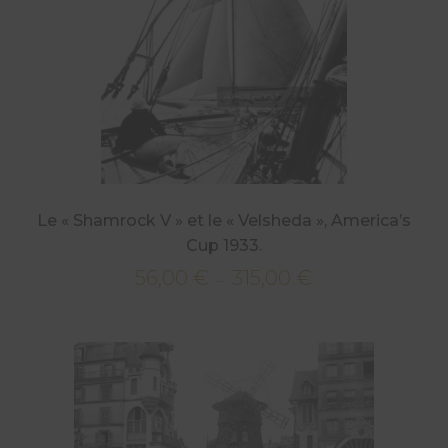
Le « Shamrock V » et le « Velsheda », America’s
Cup 1933.
56,00
€
315,00
€
Plage
–
de
prix :
56,00 €
à
315,00 €