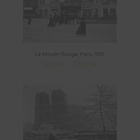
Le Moulin Rouge, Paris 1910.
56,00
€
315,00
€
Plage
–
de
prix :
56,00 €
à
315,00 €