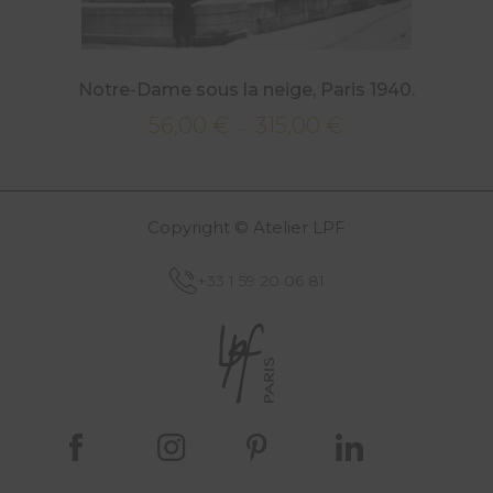
Notre-Dame sous la neige, Paris 1940.
56,00
€
315,00
€
Plage
–
de
prix :
56,00 €
Copyright © Atelier LPF
à
315,00 €
+33 1 59 20 06 81