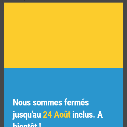
this
modu
INFORMATIONS TECHNIQUES
Dimension de l'oeuvre encadrée :
29 H X 35 L
Réf :
9196
VOUS POURRIEZ AIMER
AUSSI
Nous sommes fermés
jusqu'au
24 Août
inclus. A
bientôt !