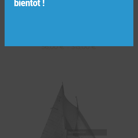
bientôt !
James Kovan, pendant la pause sur Rockefeller
Center, New York 1969.
56,00
€
315,00
€
Plage
–
de
prix :
56,00 €
à
315,00 €