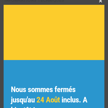
INFORMATIONS TECHNIQUES
this
Dimension de l'oeuvre encadrée :
29 H X 35 L
modu
Réf :
4107
VOUS POURRIEZ AIMER
AUSSI
Nous sommes fermés
jusqu'au
24 Août
inclus. A