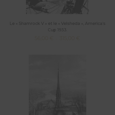
Le « Shamrock V » et le « Velsheda », America’s
Cup 1933.
56,00
€
315,00
€
Plage
–
de
prix :
56,00 €
à
315,00 €