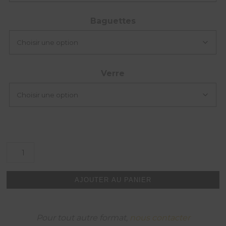
Baguettes
Verre
quantité
de
Péniche
sur
AJOUTER AU PANIER
la
Seine
au
crépuscule,
Pour tout autre format,
nous contacter
Paris