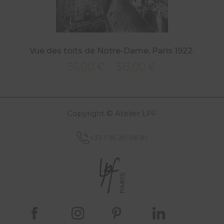
Vue des toits de Notre-Dame, Paris 1922.
56,00
€
315,00
€
Plage
–
de
prix :
56,00 €
Copyright © Atelier LPF
à
315,00 €
+33 1 59 20 06 81