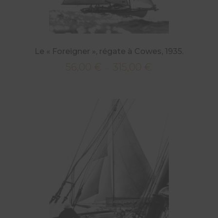
Le « Foreigner », régate à Cowes, 1935.
56,00
€
315,00
€
Plage
–
de
prix :
56,00 €
à
315,00 €