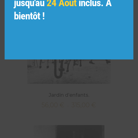
jusqu'au
24 Août
inclus. A
bientôt !
Jardin d’enfants.
56,00
€
315,00
€
Plage
–
de
prix :
56,00 €
à