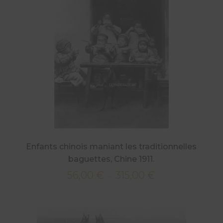
315,00 €
Enfants chinois maniant les traditionnelles
baguettes, Chine 1911.
56,00
€
315,00
€
Plage
–
de
prix :
56,00 €