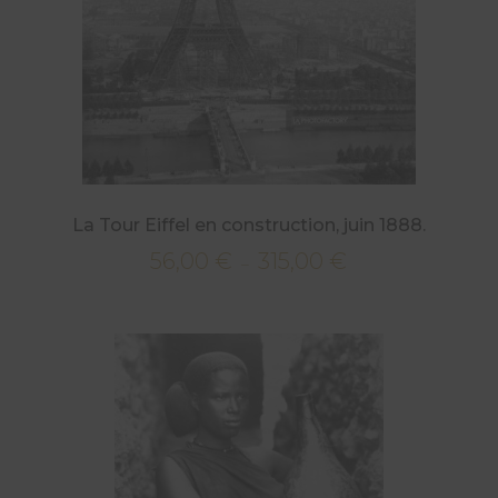
à
315,00 €
La Tour Eiffel en construction, juin 1888.
56,00
€
315,00
€
Plage
–
de
prix :
56,00 €
à
315,00 €