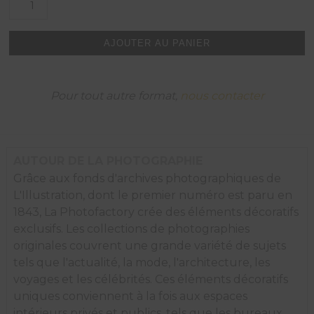
de
Pilage
de
AJOUTER AU PANIER
mil
au
mortier,
Afrique
Pour tout autre format,
nous contacter
1939.
AUTOUR DE LA PHOTOGRAPHIE
Grâce aux fonds d'archives photographiques de
L'Illustration, dont le premier numéro est paru en
1843, La Photofactory crée des éléments décoratifs
exclusifs. Les collections de photographies
originales couvrent une grande variété de sujets
tels que l'actualité, la mode, l'architecture, les
voyages et les célébrités. Ces éléments décoratifs
uniques conviennent à la fois aux espaces
intérieurs privés et publics, tels que les bureaux,