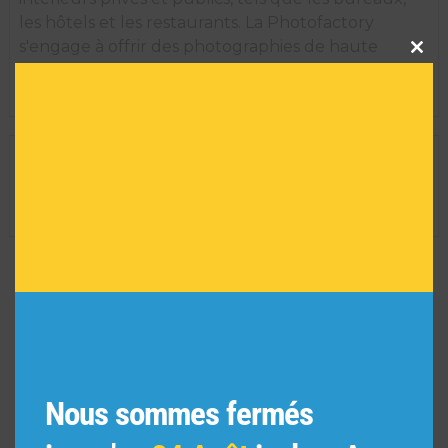
les hôtels et les restaurants. La Photofactory
Clos
s'engage à offrir des photographies de haute
this
qualité et est constamment en train d'élargir ses
modu
thèmes pour créer de nouvelles collections.
INFORMATIONS TECHNIQUES
Dimension de l'oeuvre encadrée :
35 H X 29 L
Réf :
1488
VOUS POURRIEZ AIMER
AUSSI
Nous sommes fermés