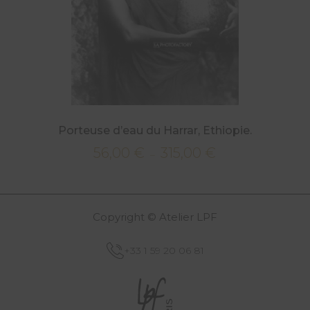
Porteuse d’eau du Harrar, Ethiopie.
56,00
€
315,00
€
Plage
–
de
prix :
56,00 €
Copyright © Atelier LPF
à
315,00 €
+33 1 59 20 06 81