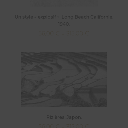
Un style « explosif », Long Beach Californie,
1940.
56,00
€
315,00
€
Plage
–
de
prix :
56,00 €
à
315,00 €
Rizières, Japon.
56,00
€
315,00
€
Plage
–