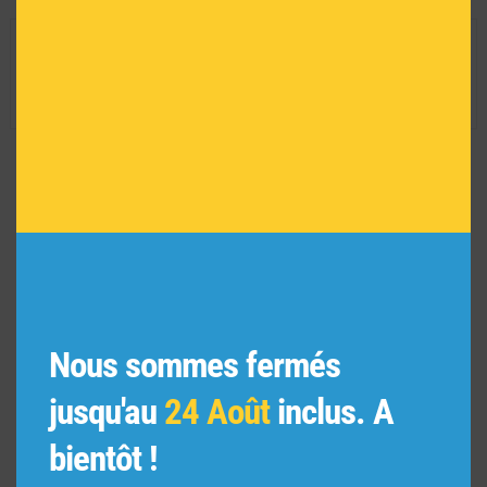
INFORMATIONS TECHNIQUES
Dimension de l'oeuvre encadrée :
29 H X 35 L
Réf :
6991
VOUS POURRIEZ AIMER
AUSSI
Nous sommes fermés
jusqu'au
24 Août
inclus. A
bientôt !