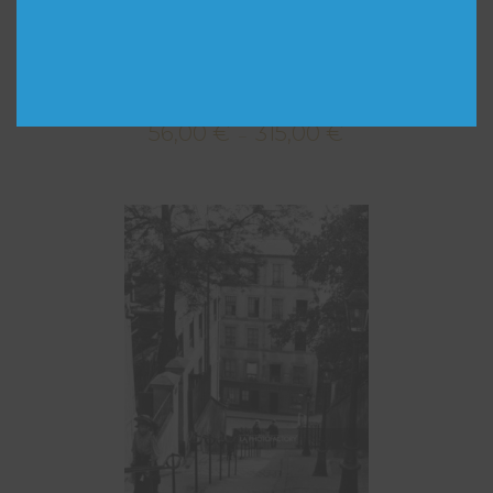
La Tour Eiffel en construction, juin 1888.
56,00
€
315,00
€
Plage
–
de
prix :
56,00 €
à
315,00 €