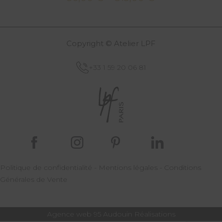
de
prix :
56,00 €
Copyright © Atelier LPF
à
315,00 €
+33 1 59 20 06 81
Politique de confidentialité
-
Mentions légales
-
Conditions
Générales de Vente
Agence web 95
Audouin Réalisations