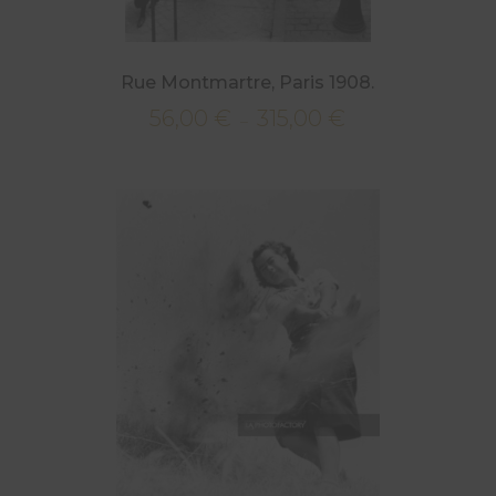
Rue Montmartre, Paris 1908.
56,00
€
315,00
€
Plage
–
de
prix :
56,00 €
à
315,00 €