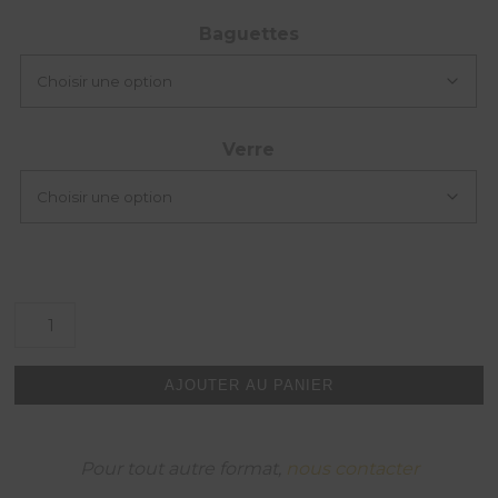
Baguettes
Verre
quantité
de
Rizières,
Japon.
AJOUTER AU PANIER
Pour tout autre format,
nous contacter