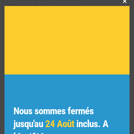
this
Dimension de l'oeuvre encadrée :
29 H X 35 L
modu
Réf :
618
VOUS POURRIEZ AIMER
AUSSI
Nous sommes fermés
jusqu'au
24 Août
inclus. A