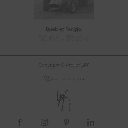
Bueb et Fangio.
56,00
€
315,00
€
Plage
–
de
prix :
56,00 €
Copyright © Atelier LPF
à
315,00 €
+33 1 59 20 06 81