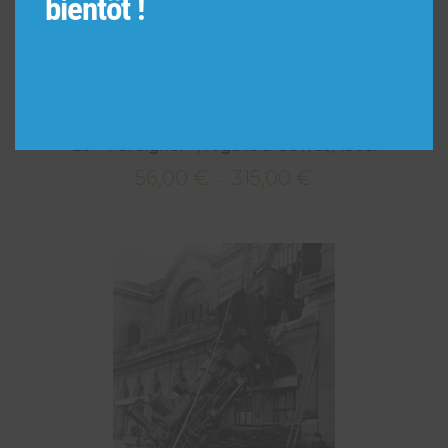
bientôt !
Le « Foreigner », régate à Cowes, 1935.
56,00
€
315,00
€
Plage
–
de
prix :
56,00 €
à
315,00 €