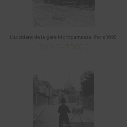
L’accident de la gare Montparnasse, Paris 1895.
56,00
€
315,00
€
Plage
–
de
prix :
56,00 €
à
315,00 €