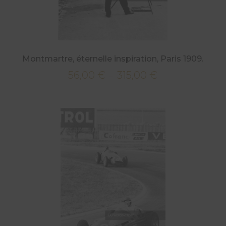
Montmartre, éternelle inspiration, Paris 1909.
56,00
€
315,00
€
Plage
–
de
prix :
56,00 €
à
315,00 €