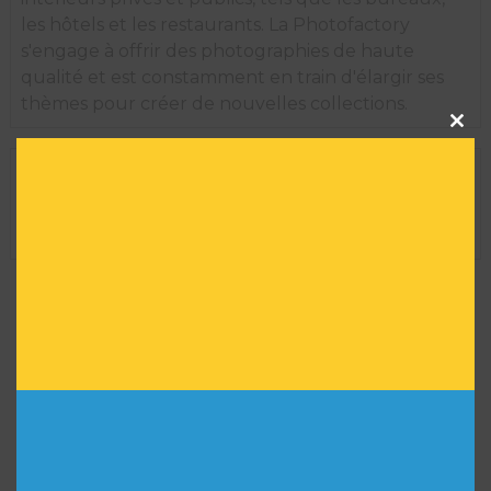
les hôtels et les restaurants. La Photofactory
s'engage à offrir des photographies de haute
qualité et est constamment en train d'élargir ses
thèmes pour créer de nouvelles collections.
Clos
this
modu
INFORMATIONS TECHNIQUES
Dimension de l'oeuvre encadrée :
35 H X 29 L
Réf :
1373
VOUS POURRIEZ AIMER
AUSSI