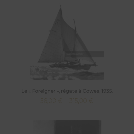
à
315,00 €
Le « Foreigner », régate à Cowes, 1935.
56,00
€
315,00
€
Plage
–
de
prix :
56,00 €
à