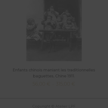
315,00 €
Enfants chinois maniant les traditionnelles
baguettes, Chine 1911.
56,00
€
315,00
€
Plage
–
de
prix :
56,00 €
Copyright © Atelier LPF
à