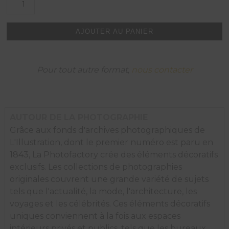
de
Route
de
AJOUTER AU PANIER
la
grande
palmeraie
de
Pour tout autre format,
nous contacter
Marrakech,
1926.
AUTOUR DE LA PHOTOGRAPHIE
Grâce aux fonds d'archives photographiques de
L'Illustration, dont le premier numéro est paru en
1843, La Photofactory crée des éléments décoratifs
exclusifs. Les collections de photographies
originales couvrent une grande variété de sujets
tels que l'actualité, la mode, l'architecture, les
voyages et les célébrités. Ces éléments décoratifs
uniques conviennent à la fois aux espaces
intérieurs privés et publics, tels que les bureaux,