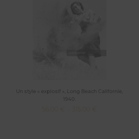
315,00 €
Un style « explosif », Long Beach Californie,
1940.
56,00
€
315,00
€
Plage
–
de
prix :
56,00 €