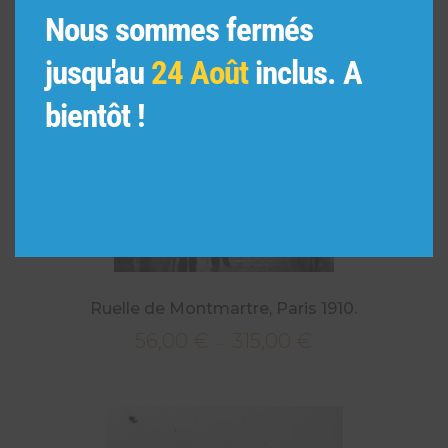
Nous sommes fermés
jusqu'au
24 Août
inclus. A
bientôt !
Ruelle de Montmartre, Paris 1910.
56,00
€
315,00
€
Plage
–
de
prix :
56,00 €
à