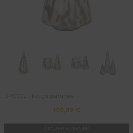
SPICCOLI - bougie parfumée
109,99
€
quantité
AJOUTER AU PANIER