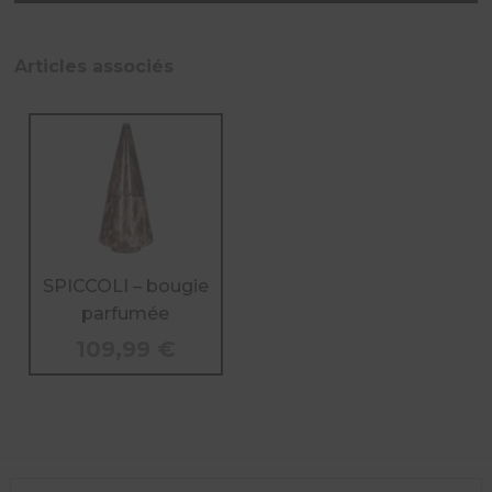
de
SPICCOLI
-
Articles associés
bougie
parfumée
SPICCOLI – bougie
parfumée
109,99
€