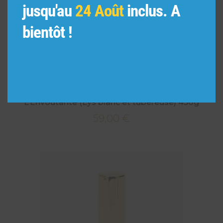
jusqu'au
24 Août
inclus. A
bientôt !
L’Envoûtante (Lys blanc et tubéreuse) 450g
59,00
€