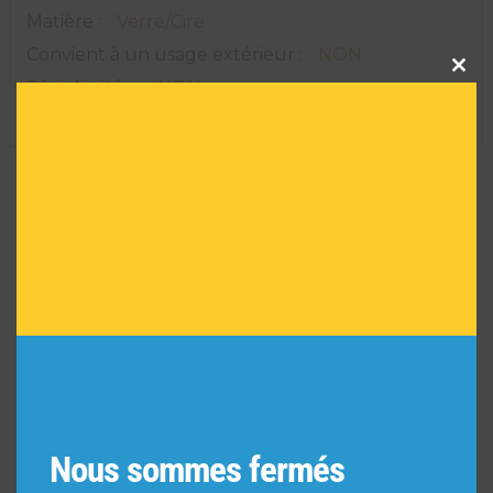
Matière :
Verre/Cire
Convient à un usage extérieur :
NON
Clos
this
Série limitée :
NON
modu
Réf :
AR01046
VOUS POURRIEZ AIMER
AUSSI
Nous sommes fermés