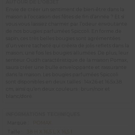
AUTOUR DE L'OBJET
Envie de créer un sentiment de bien-être dans la
maison à l’occasion des fêtes de fin d’année ? Et si
vous vous laissiez charmer par l’odeur envoutante
de nos bougies parfumées Spiccoli. En forme de
sapin, ces très belles bougies sont agrémentées
d’un verre tacheté qui créera de jolis reflets dans la
maison, une fois les bougies allumées. De plus, leur
senteur Oudh caractéristique de la maison Pomax,
saura créer une bulle enveloppante et rassurante
dans la maison. Les bougies parfumées Spiccoli
sont disponibles en deux tailles : 14x26 et 16.5x38
cm, ainsi qu’en deux couleurs : brun/noir et
blanc/doré.
INFORMATIONS TECHNIQUES
Marque :
POMAX
Taille :
38 H X 16,5 L X 16,5 l