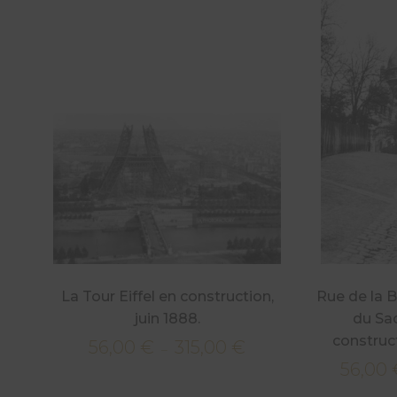
La Tour Eiffel en construction,
Rue de la B
juin 1888.
du Sa
construct
56,00
€
315,00
€
Plage
–
56,00
de
prix :