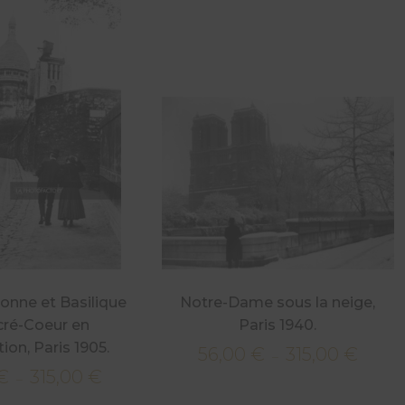
onne et Basilique
Notre-Dame sous la neige,
cré-Coeur en
Paris 1940.
ion, Paris 1905.
56,00
€
315,00
€
Plage
–
€
315,00
€
Plage
de
–
de
prix :