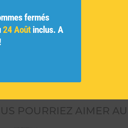
ratifs
ginales
ommes fermés
ue
 et les
u
24 Août
inclus. A
ivés et
!
 des
tamment
ouvelles
US POURRIEZ AIMER AU