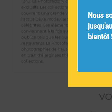
1843, La Photofactory crée des éléments déco
exclusifs. Les collections de photographies ori
Nous s
couvrent une grande variété de sujets tels q
l'actualité, la mode, l'architecture, les voyages
jusqu'a
célébrités. Ces éléments décoratifs uniques
conviennent à la fois aux espaces intérieurs pr
bientôt 
publics, tels que les bureaux, les hôtels et les
restaurants. La Photofactory s'engage à offrir
photographies de haute qualité et est cons
en train d'élargir ses thèmes pour créer de n
collections.
VO