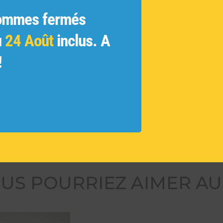
INFORM
ommes fermés
le Cette
Marque
 velours
Taille :
u
24 Août
inclus. A
n métal.
Matière
al et de
!
Convien
res
le en
Série li
n
Réf :
A
US POURRIEZ AIMER AU