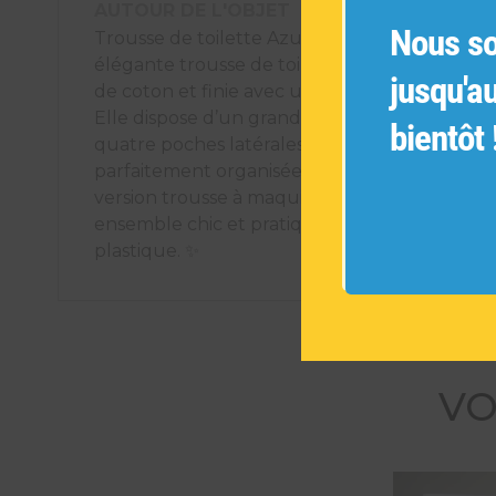
AUTOUR DE L'OBJET
Nous s
Trousse de toilette Azur exclusive et artisana
élégante trousse de toilette est fabriquée en
jusqu'a
de coton et finie avec une fermeture éclair e
Elle dispose d’un grand compartiment princip
bientôt 
quatre poches latérales pour garder vos affai
parfaitement organisées. Également disponib
version trousse à maquillage assortie, pour u
ensemble chic et pratique. Entièrement sans
plastique. ✨
VO