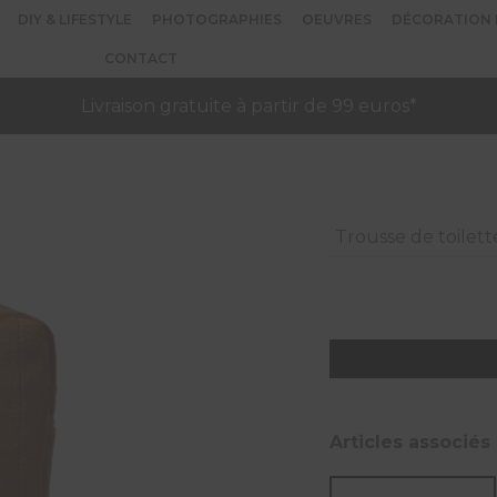
DIY & LIFESTYLE
PHOTOGRAPHIES
OEUVRES
DÉCORATION 
CONTACT
Livraison gratuite à partir de 99 euros*
Trousse de toilett
quantité
de
Trousse
de
Articles associés
toilette
Spicy
Spirit