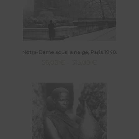
Notre-Dame sous la neige, Paris 1940.
56,00
€
315,00
€
Plage
–
de
prix :
56,00 €
à
315,00 €