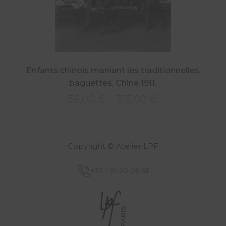
Enfants chinois maniant les traditionnelles
baguettes, Chine 1911.
56,00
€
315,00
€
Plage
–
de
prix :
56,00 €
Copyright © Atelier LPF
à
315,00 €
+33 1 59 20 06 81