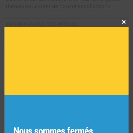
thèmes pour créer de nouvelles collections.
Clos
INFORMATIONS TECHNIQUES
this
modu
Dimension de l'oeuvre encadrée :
29 H X 35 L
Réf :
3214
VOUS POURRIEZ AIMER
AUSSI
Nous sommes fermés