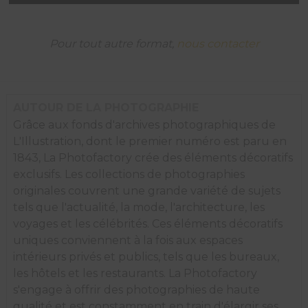
Mary's,
San
Fransisco,
Pour tout autre format,
nous contacter
Kezar
Stadium
1939.
AUTOUR DE LA PHOTOGRAPHIE
Grâce aux fonds d'archives photographiques de
L'Illustration, dont le premier numéro est paru en
1843, La Photofactory crée des éléments décoratifs
exclusifs. Les collections de photographies
originales couvrent une grande variété de sujets
tels que l'actualité, la mode, l'architecture, les
voyages et les célébrités. Ces éléments décoratifs
uniques conviennent à la fois aux espaces
intérieurs privés et publics, tels que les bureaux,
les hôtels et les restaurants. La Photofactory
s'engage à offrir des photographies de haute
qualité et est constamment en train d'élargir ses