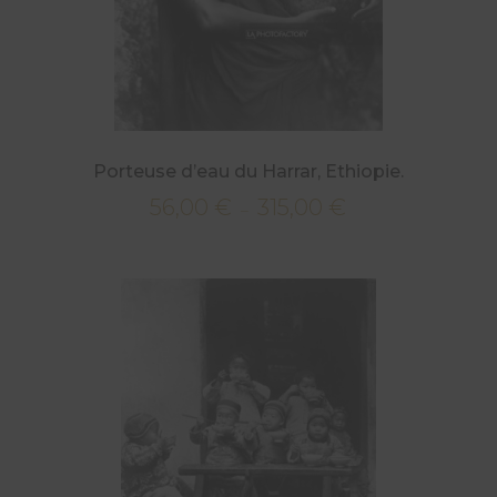
Porteuse d’eau du Harrar, Ethiopie.
56,00
€
315,00
€
Plage
–
de
prix :
56,00 €
à
315,00 €