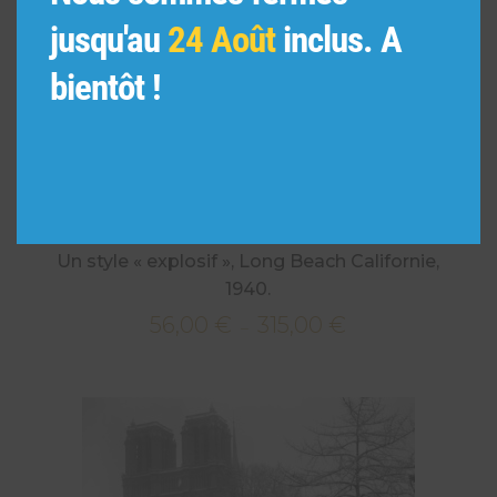
jusqu'au
24 Août
inclus. A
bientôt !
Un style « explosif », Long Beach Californie,
1940.
56,00
€
315,00
€
Plage
–
de
prix :
56,00 €
à
315,00 €