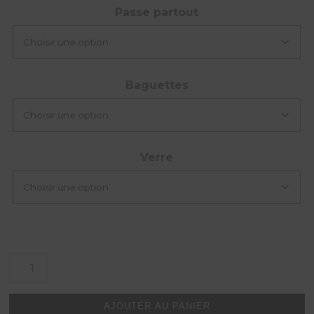
Passe partout
Baguettes
Verre
quantité
de
U.S.F.
contre
AJOUTER AU PANIER
St-