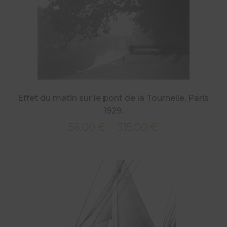
315,00 €
Effet du matin sur le pont de la Tournelle, Paris
1929.
56,00
€
315,00
€
Plage
–
de
prix :
56,00 €
à
315,00 €