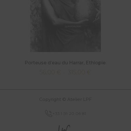
Porteuse d’eau du Harrar, Ethiopie.
56,00
€
315,00
€
Plage
–
de
prix :
56,00 €
Copyright © Atelier LPF
à
315,00 €
+33 1 59 20 06 81