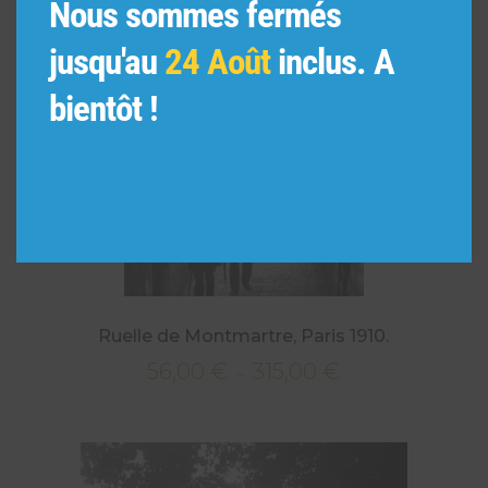
Nous sommes fermés
jusqu'au
24 Août
inclus. A
bientôt !
Ruelle de Montmartre, Paris 1910.
56,00
€
315,00
€
Plage
–
de
prix :
56,00 €
à