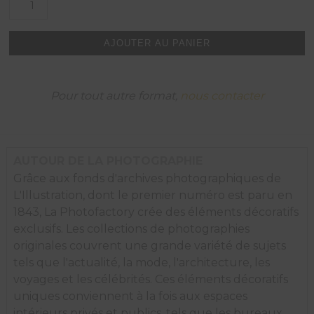
de
Ultime
effort
AJOUTER AU PANIER
avant
le
sommet.
Pour tout autre format,
nous contacter
AUTOUR DE LA PHOTOGRAPHIE
Grâce aux fonds d'archives photographiques de
L'Illustration, dont le premier numéro est paru en
1843, La Photofactory crée des éléments décoratifs
exclusifs. Les collections de photographies
originales couvrent une grande variété de sujets
tels que l'actualité, la mode, l'architecture, les
voyages et les célébrités. Ces éléments décoratifs
uniques conviennent à la fois aux espaces
intérieurs privés et publics, tels que les bureaux,