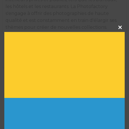
les hôtels et les restaurants. La Photofactory
s'engage à offrir des photographies de haute
qualité et est constamment en train d'élargir ses
Clos
thèmes pour créer de nouvelles collections.
this
modu
INFORMATIONS TECHNIQUES
Dimension de l'oeuvre encadrée :
35 H X 29 L
Réf :
9900
VOUS POURRIEZ AIMER
AUSSI