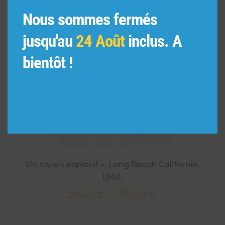
Nous sommes fermés
jusqu'au
24 Août
inclus. A
bientôt !
Un style « explosif », Long Beach Californie,
1940.
56,00
€
315,00
€
Plage
–
de
prix :