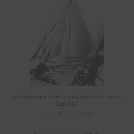
à
315,00 €
Le « Shamrock V » et le « Velsheda », America’s
Cup 1933.
56,00
€
315,00
€
Plage
–
de
prix :