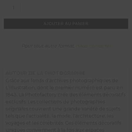
quantité
de
Une
cour
AJOUTER AU PANIER
de
la
grande
mosquée
Pour tout autre format,
nous contacter
Karaouiine
à
Fez,
Maroc,
1925.
AUTOUR DE LA PHOTOGRAPHIE
Grâce aux fonds d'archives photographiques de
L'Illustration, dont le premier numéro est paru en
1843, La Photofactory crée des éléments décoratifs
exclusifs. Les collections de photographies
originales couvrent une grande variété de sujets
tels que l'actualité, la mode, l'architecture, les
voyages et les célébrités. Ces éléments décoratifs
uniques conviennent à la fois aux espaces