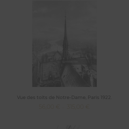
56,00 €
à
315,00 €
Vue des toits de Notre-Dame, Paris 1922.
56,00
€
315,00
€
Plage
–
de
prix :
56,00 €