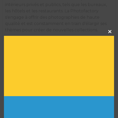
intérieurs privés et publics, tels que les bureaux,
les hôtels et les restaurants. La Photofactory
s'engage à offrir des photographies de haute
qualité et est constamment en train d'élargir ses
thèmes pour créer de nouvelles collections.
Clos
this
modu
INFORMATIONS TECHNIQUES
Dimension de l'oeuvre encadrée :
35 H X 29 L
Réf :
4445
VOUS POURRIEZ AIMER
AUSSI