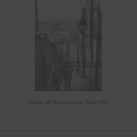
56,00 €
à
315,00 €
Ruelle de Montmartre, Paris 1910.
56,00
€
315,00
€
Plage
–
de
prix :
56,00 €