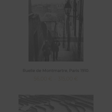
315,00 €
Ruelle de Montmartre, Paris 1910.
56,00
€
315,00
€
Plage
–
de
prix :
56,00 €
à
315,00 €