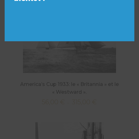
America’s Cup 1933: le « Britannia » et le
« Westward ».
56,00
€
315,00
€
Plage
–
de
prix :
56,00 €
à