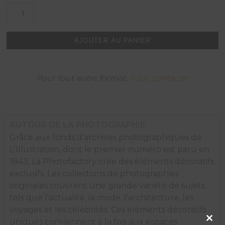
quantité
de
Vapeur
du
AJOUTER AU PANIER
chauffage
urbain
dans
les
Pour tout autre format,
nous contacter
rues
de
New
York,
1965.
AUTOUR DE LA PHOTOGRAPHIE
Grâce aux fonds d'archives photographiques de
L'Illustration, dont le premier numéro est paru en
1843, La Photofactory crée des éléments décoratifs
exclusifs. Les collections de photographies
originales couvrent une grande variété de sujets
tels que l'actualité, la mode, l'architecture, les
voyages et les célébrités. Ces éléments décoratifs
Clos
uniques conviennent à la fois aux espaces
this