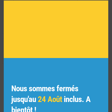
modu
intérieurs privés et publics, tels que les bureaux,
les hôtels et les restaurants. La Photofactory
s'engage à offrir des photographies de haute
qualité et est constamment en train d'élargir ses
thèmes pour créer de nouvelles collections.
INFORMATIONS TECHNIQUES
Dimension de l'oeuvre encadrée :
35 H X 29 L
Réf :
3282
VOUS POURRIEZ AIMER
Nous sommes fermés
AUSSI
jusqu'au
24 Août
inclus. A
bientôt !