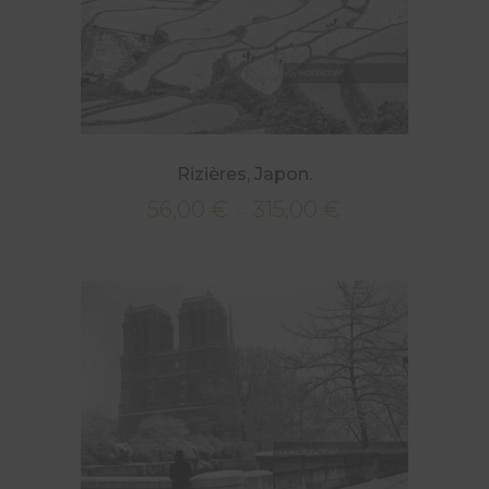
Rizières, Japon.
56,00
€
315,00
€
Plage
–
de
prix :
56,00 €
à
315,00 €