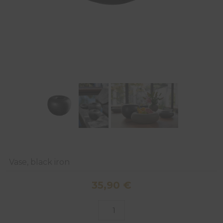
Vase, black iron
35,90
€
quantité
de