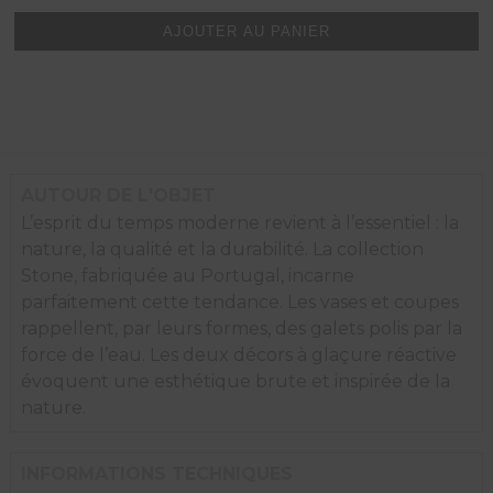
Vase,
black
AJOUTER AU PANIER
iron
AUTOUR DE L'OBJET
L’esprit du temps moderne revient à l’essentiel : la
nature, la qualité et la durabilité. La collection
Stone, fabriquée au Portugal, incarne
parfaitement cette tendance. Les vases et coupes
rappellent, par leurs formes, des galets polis par la
force de l’eau. Les deux décors à glaçure réactive
évoquent une esthétique brute et inspirée de la
nature.
INFORMATIONS TECHNIQUES