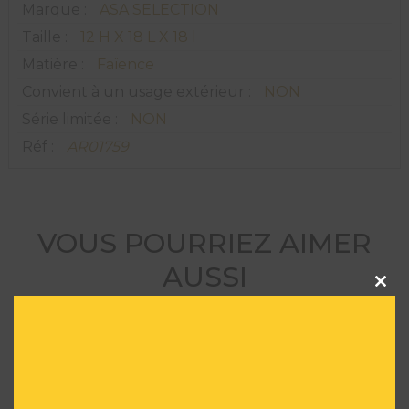
Marque :
ASA SELECTION
Taille :
12 H X 18 L X 18 l
Matière :
Faïence
Convient à un usage extérieur :
NON
Série limitée :
NON
Réf :
AR01759
VOUS POURRIEZ AIMER
AUSSI
Clos
this
modu