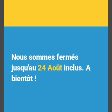
Nous sommes fermés
L’Eau (Cuir et citron vert) 180g
jusqu'au
24 Août
inclus. A
39,00
€
bientôt !