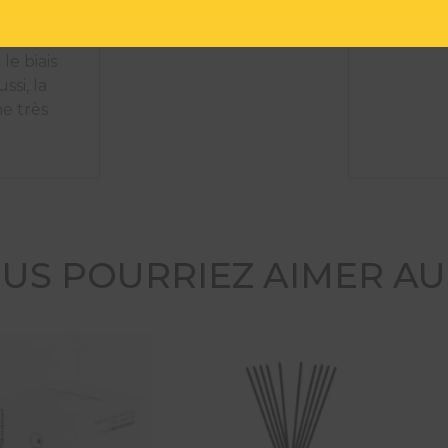
t à ce
 nos
le biais
ssi, la
e très
US POURRIEZ AIMER AU