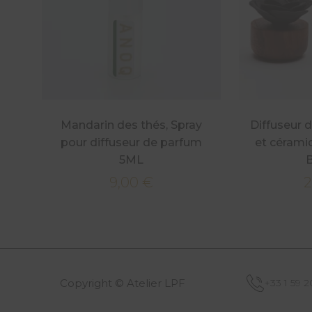
Mandarin des thés, Spray
Diffuseur 
pour diffuseur de parfum
et cérami
5ML
9,00
€
2
Copyright © Atelier LPF
+33 1 59 2