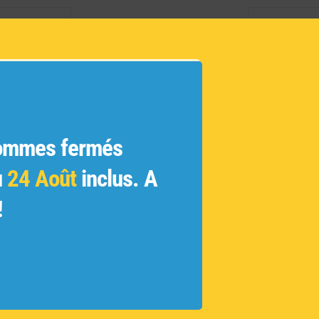
INFORM
 de
Marque
ons
Taille :
 des
Matière
onde
Convien
on et les
ommes fermés
venue la
Série li
eci pour
Réf :
A
u
24 Août
inclus. A
 par les
rs
!
nous
goût,
te
ui notre
ational
 produits
te