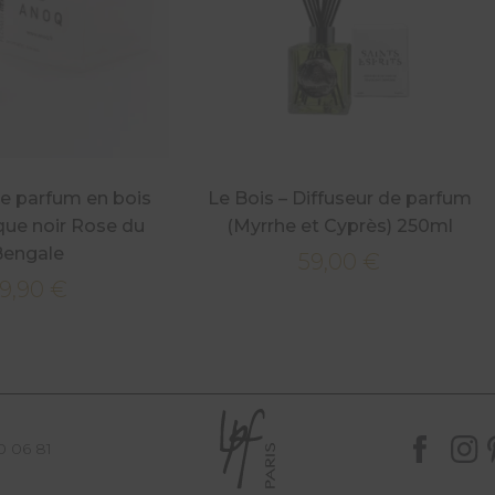
de parfum en bois
Le Bois – Diffuseur de parfum
que noir Rose du
(Myrrhe et Cyprès) 250ml
Bengale
59,00
€
9,90
€
0 06 81