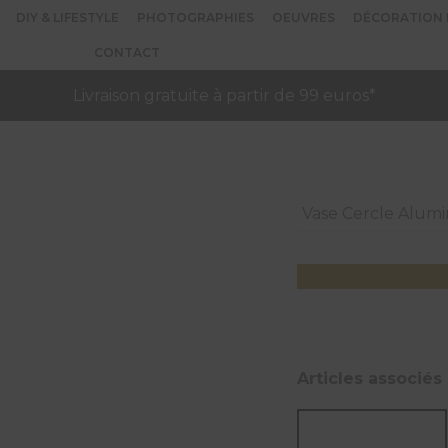
DIY & LIFESTYLE
PHOTOGRAPHIES
OEUVRES
DÉCORATION 
CONTACT
Livraison gratuite à partir de 99 euros*
Vase Cercle Alum
Articles associés