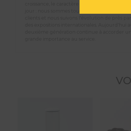
croissance, le caractère familial est resté intac
jour : nous sommes toujours aussi proches de
clients et nous suivons l'évolution de près par 
des expositions internationales. Aujourd'hui au
deuxième génération continue à accorder un
grande importance au service.
VO