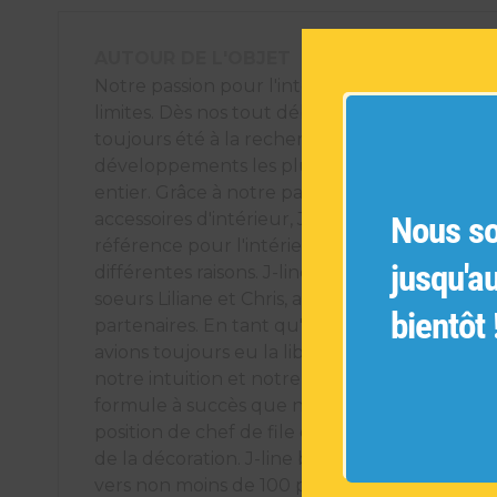
AUTOUR DE L'OBJET
Notre passion pour l'intérieur ne connaît pas
limites. Dès nos tout débuts en 1978, nous av
toujours été à la recherche des tendances et
développements les plus récents dans le m
entier. Grâce à notre passion pour la décorati
Nous s
accessoires d'intérieur, J-line by Jolipa est de
référence pour l'intérieur et la décoration. C
jusqu'a
différentes raisons. J-line by Jolipa a été créée
soeurs Liliane et Chris, accompagnées par leu
bientôt 
partenaires. En tant qu'entreprise familiale, 
avions toujours eu la liberté de suivre notre 
notre intuition et notre sensibilité. C'est à cet
formule à succès que nous devons aujourd'h
position de chef de file dans le secteur intern
de la décoration. J-line by Jolipa exporte des
vers non moins de 100 pays. Malgré notre for